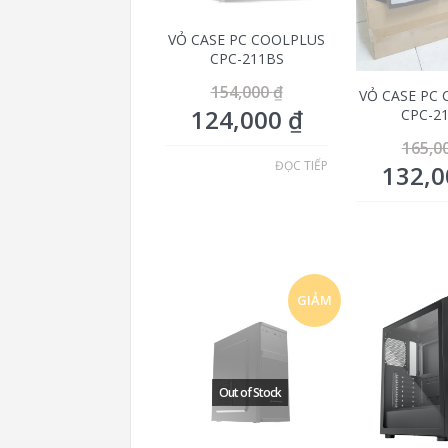
VỎ CASE PC COOLPLUS
CPC-211BS
154,000
₫
VỎ CASE PC
124,000
₫
CPC-2
165,0
ĐỌC TIẾP
132,
GIẢM
GIÁ!