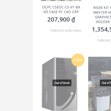
OCPC CSEOC-CS-V1-BK
RISER KIT
VỎ CASE PC CAO CẤP
MASTER V
GRAPHIC
207,900
₫
HOLDER 
1,354
THÊM VÀO ĐƠN HÀNG
THÊM VÀ
GIẢM
GIÁ!