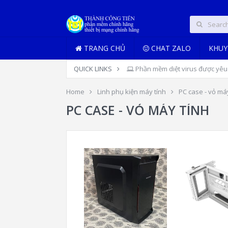
TRANG CHỦ
CHAT ZALO
KHUY
QUICK LINKS
Phần mềm diệt virus được yêu 
Home
Linh phụ kiện máy tính
PC case - vỏ má
PC CASE - VỎ MÁY TÍNH