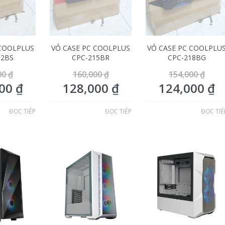
 COOLPLUS
VỎ CASE PC COOLPLUS
VỎ CASE PC COOLPLU
12BS
CPC-215BR
CPC-218BG
00
₫
160,000
₫
154,000
₫
000
₫
128,000
₫
124,000
₫
ĐỌC TIẾP
ĐỌC TIẾP
ĐỌC TIẾ