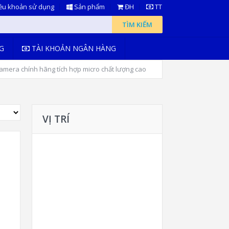
ều khoản sử dụng
Sản phẩm
ĐH
TT
TÌM KIẾM
G
TÀI KHOẢN NGÂN HÀNG
mera chính hãng tích hợp micro chất lượng cao
VỊ TRÍ