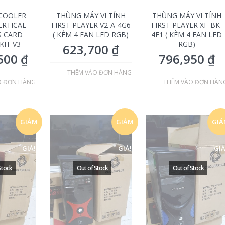
 COOLER
THÙNG MÁY VI TÍNH
THÙNG MÁY VI TÍNH
ERTICAL
FIRST PLAYER V2-A-4G6
FIRST PLAYER XF-BK-
S CARD
( KÈM 4 FAN LED RGB)
4F1 ( KÈM 4 FAN LED
KIT V3
RGB)
623,700
₫
,500
₫
796,950
₫
THÊM VÀO ĐƠN HÀNG
O ĐƠN HÀNG
THÊM VÀO ĐƠN HÀN
GIẢM
GIẢM
GI
GIÁ!
GIÁ!
GIÁ