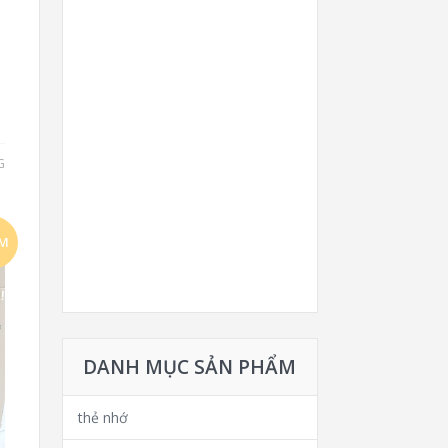
G
ẢM
!
DANH MỤC SẢN PHẨM
thẻ nhớ