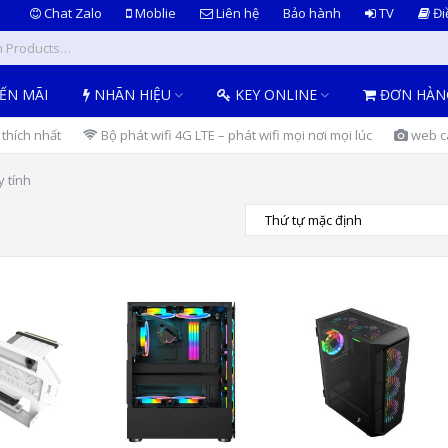
Chat Zalo
Moblie
Liên hệ
Bảo hành
TV
Đi
ẾN MÃI
NHÃN HIỆU
KEY ONLINE
ĐƠN HÀN
thích nhất
Bộ phát wifi 4G LTE – phát wifi mọi nơi mọi lúc
web ca
y tính