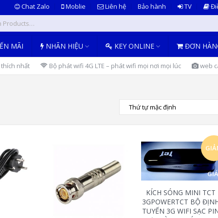
Chat Zalo
Moblie
Liên hệ
Bảo hành
TV
Đi
ẾN MÃI
NHÃN HIỆU
KEY ONLINE
ĐƠN HÀN
thích nhất
Bộ phát wifi 4G LTE – phát wifi mọi nơi mọi lúc
web ca
GI
GIÁ
KÍCH SÓNG MINI TCT
3GPOWERTCT BỘ ĐỊN
TUYẾN 3G WIFI SẠC PI