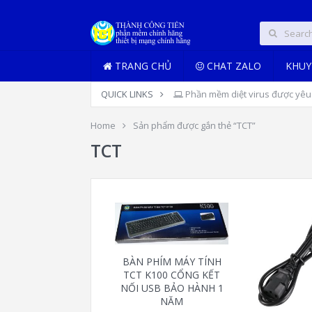
TRANG CHỦ
CHAT ZALO
KHUY
QUICK LINKS
Phần mềm diệt virus được yêu 
Home
Sản phẩm được gắn thẻ “TCT”
TCT
BÀN PHÍM MÁY TÍNH
TCT K100 CỔNG KẾT
NỐI USB BẢO HÀNH 1
NĂM