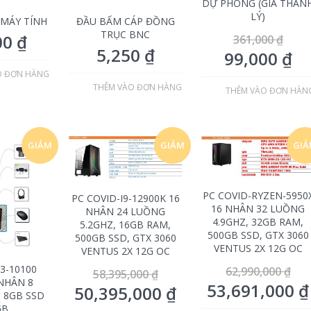
DỰ PHÒNG (GIÁ THAN
LÝ)
MÁY TÍNH
ĐẦU BẤM CÁP ĐỒNG
TRỤC BNC
00
₫
361,000
₫
5,250
₫
99,000
₫
O ĐƠN HÀNG
THÊM VÀO ĐƠN HÀNG
THÊM VÀO ĐƠN HÀN
GIẢM
GIẢM
GI
GIÁ!
GIÁ!
GIÁ
PC COVID-RYZEN-5950
PC COVID-I9-12900K 16
16 NHÂN 32 LUỒNG
NHÂN 24 LUỒNG
4.9GHZ, 32GB RAM,
5.2GHZ, 16GB RAM,
500GB SSD, GTX 3060
500GB SSD, GTX 3060
VENTUS 2X 12G OC
VENTUS 2X 12G OC
I3-10100
62,990,000
₫
58,395,000
₫
 NHÂN 8
53,691,000
₫
50,395,000
₫
 8GB SSD
GB