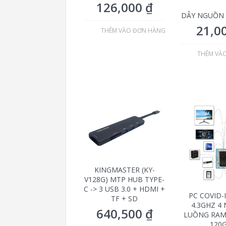
126,000
₫
DÂY NGUỒN 
21,0
THÊM VÀO ĐƠN HÀNG
THÊM VÀ
KINGMASTER (KY-
V128G) MTP HUB TYPE-
C -> 3 USB 3.0 + HDMI +
PC COVID-
TF + SD
4.3GHZ 4
640,500
₫
LUỒNG RAM
120