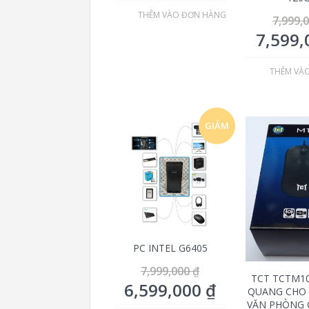
THÊM VÀO ĐƠN HÀNG
7,999,
7,599
THÊM VÀ
GIẢM
GIÁ!
PC INTEL G6405
7,999,000
₫
TCT TCTM1
6,599,000
₫
QUANG CHO 
VĂN PHÒNG 