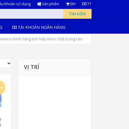
ều khoản sử dụng
Sản phẩm
ĐH
TT
TÌM KIẾM
G
TÀI KHOẢN NGÂN HÀNG
mera chính hãng tích hợp micro chất lượng cao
VỊ TRÍ
ẢM
!
H
N