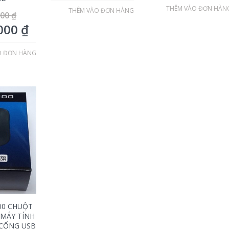
THÊM VÀO ĐƠN HÀN
THÊM VÀO ĐƠN HÀNG
000
₫
,000
₫
O ĐƠN HÀNG
00 CHUỘT
MÁY TÍNH
CỔNG USB