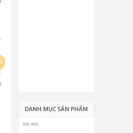
H
G
ẢM
!
X
DANH MỤC SẢN PHẨM
thẻ nhớ