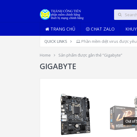
TRANG CHỦ
CHAT ZALO
KHUY
QUICK LINKS
Phần mềm diệt virus được yêu 
Home
Sản phẩm được gắn thẻ “Gigabyte”
GIGABYTE