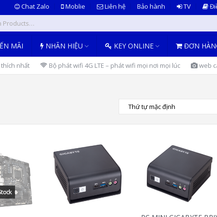
Chat Zalo
Moblie
Liên hệ
Bảo hành
TV
Đi
ẾN MÃI
NHÃN HIỆU
KEY ONLINE
ĐƠN HÀN
thích nhất
Bộ phát wifi 4G LTE – phát wifi mọi nơi mọi lúc
web ca