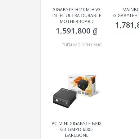
GIGABYTE-H410M-H V3
MAINB
INTEL ULTRA DURABLE
GIGABYTEH
MOTHERBOARD
1,781
1,591,800
₫
THÊM VÀO ĐƠN HÀNG
PC MINI GIGABYTE BRIX
GB-BMPD-6005
BAREBONE