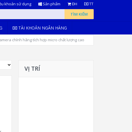
ều khoản sử dụng
Sản phẩm
ĐH
TT
TÌM KIẾM
G
TÀI KHOẢN NGÂN HÀNG
mera chính hãng tích hợp micro chất lượng cao
VỊ TRÍ