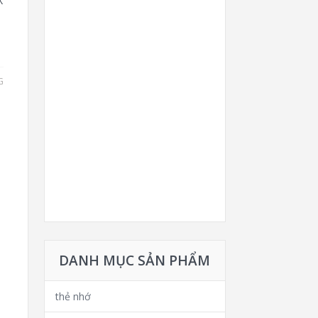
X
G
DANH MỤC SẢN PHẨM
thẻ nhớ