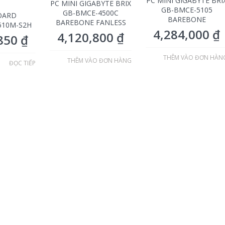
PC MINI GIGABYTE BRI
PC MINI GIGABYTE BRIX
GB-BMCE-5105
GB-BMCE-4500C
OARD
BAREBONE
BAREBONE FANLESS
510M-S2H
4,284,000
₫
4,120,800
₫
,850
₫
THÊM VÀO ĐƠN HÀN
THÊM VÀO ĐƠN HÀNG
ĐỌC TIẾP