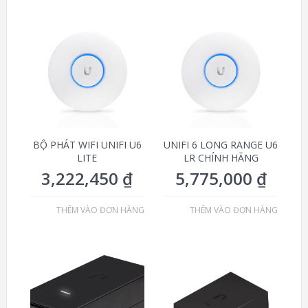
BỘ PHÁT WIFI UNIFI U6
UNIFI 6 LONG RANGE U6
LITE
LR CHÍNH HÃNG
3,222,450
₫
5,775,000
₫
THÊM VÀO ĐƠN HÀNG
THÊM VÀO ĐƠN HÀNG