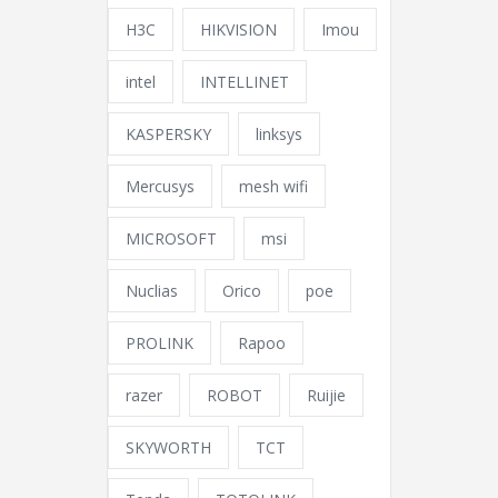
H3C
HIKVISION
Imou
intel
INTELLINET
KASPERSKY
linksys
Mercusys
mesh wifi
MICROSOFT
msi
Nuclias
Orico
poe
PROLINK
Rapoo
razer
ROBOT
Ruijie
SKYWORTH
TCT