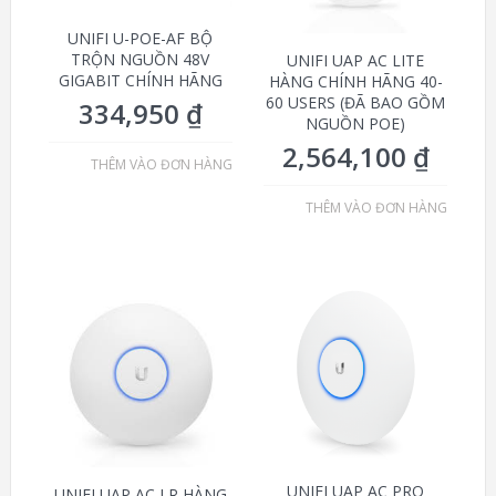
UNIFI U-POE-AF BỘ
TRỘN NGUỒN 48V
UNIFI UAP AC LITE
GIGABIT CHÍNH HÃNG
HÀNG CHÍNH HÃNG 40-
60 USERS (ĐÃ BAO GỒM
334,950
₫
NGUỒN POE)
2,564,100
₫
THÊM VÀO ĐƠN HÀNG
THÊM VÀO ĐƠN HÀNG
UNIFI UAP AC PRO
UNIFI UAP AC LR HÀNG