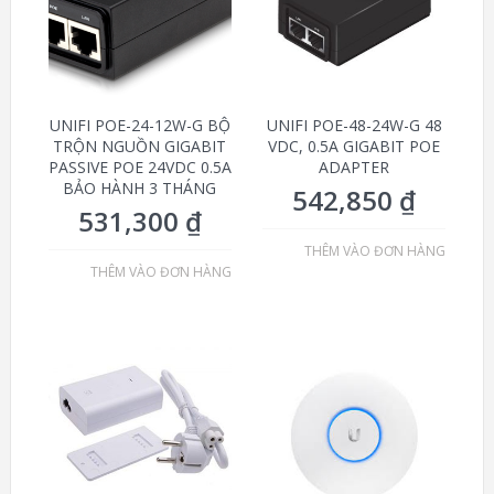
UNIFI POE-24-12W-G BỘ
UNIFI POE-48-24W-G 48
TRỘN NGUỒN GIGABIT
VDC, 0.5A GIGABIT POE
PASSIVE POE 24VDC 0.5A
ADAPTER
BẢO HÀNH 3 THÁNG
542,850
₫
531,300
₫
THÊM VÀO ĐƠN HÀNG
THÊM VÀO ĐƠN HÀNG