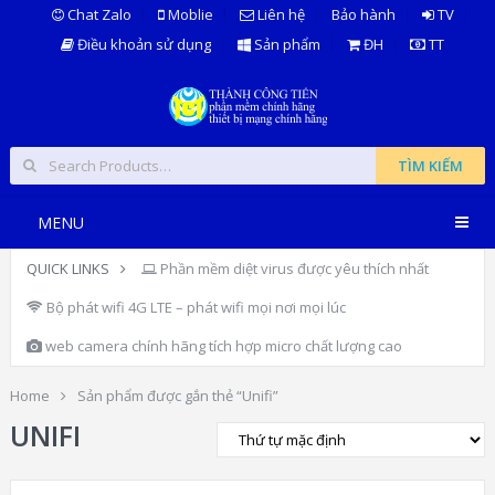
Chat Zalo
Moblie
Liên hệ
Bảo hành
TV
Điều khoản sử dụng
Sản phẩm
ĐH
TT
TÌM KIẾM
MENU
QUICK LINKS
Phần mềm diệt virus được yêu thích nhất
Bộ phát wifi 4G LTE – phát wifi mọi nơi mọi lúc
web camera chính hãng tích hợp micro chất lượng cao
Home
Sản phẩm được gắn thẻ “Unifi”
UNIFI