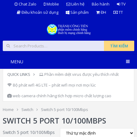
Chat Zalo
Moblie
Liên hệ
Bảo hành
TV
Điều khoản sử dụng
Sản phẩm
ĐH
TT
TÌM KIẾM
MENU
QUICK LINKS
Phần mềm diệt virus được yêu thích nhất
Bộ phát wifi 4G LTE – phát wifi mọi nơi mọi lúc
web camera chính hãng tích hợp micro chất lượng cao
Home
Switch
Switch 5 port 10/100Mbps
SWITCH 5 PORT 10/100MBPS
Switch 5 port 10/100Mbps