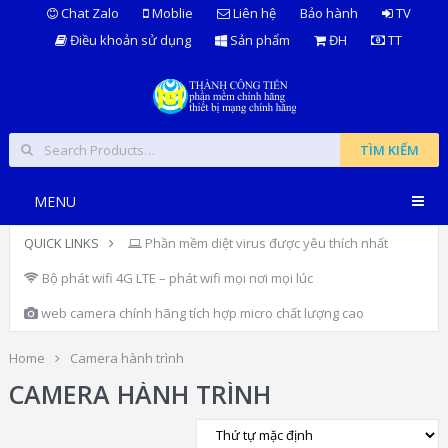
Chat Zalo
Moblie
Liên hệ
Bảo hành
TV
Điều khoản sử dụng
Sản phẩm
ĐH
TT
TÌM KIẾM
MENU
QUICK LINKS
Phần mềm diệt virus được yêu thích nhất
Bộ phát wifi 4G LTE – phát wifi mọi nơi mọi lúc
web camera chính hãng tích hợp micro chất lượng cao
Home
Camera hành trình
CAMERA HÀNH TRÌNH