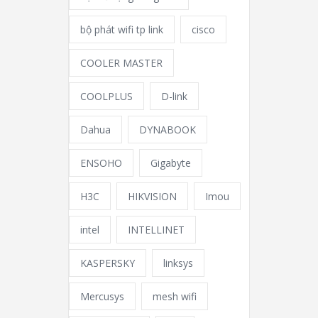
bộ phát wifi tp link
cisco
COOLER MASTER
COOLPLUS
D-link
Dahua
DYNABOOK
ENSOHO
Gigabyte
H3C
HIKVISION
Imou
intel
INTELLINET
KASPERSKY
linksys
Mercusys
mesh wifi