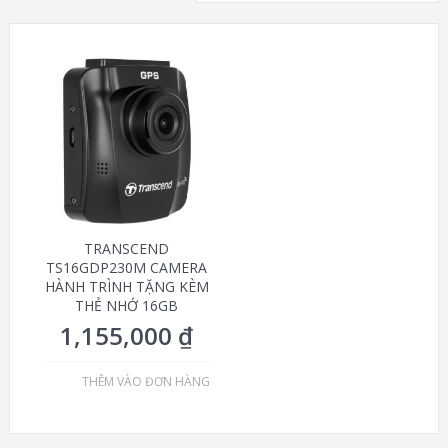
TRANSCEND
TS16GDP230M CAMERA
HÀNH TRÌNH TẶNG KÈM
THẺ NHỚ 16GB
1,155,000
₫
THÊM VÀO ĐƠN HÀNG