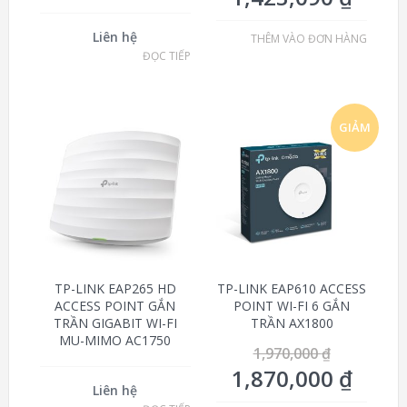
Liên hệ
THÊM VÀO ĐƠN HÀNG
ĐỌC TIẾP
GIẢM
GIÁ!
TP-LINK EAP265 HD
TP-LINK EAP610 ACCESS
ACCESS POINT GẮN
POINT WI-FI 6 GẮN
TRẦN GIGABIT WI-FI
TRẦN AX1800
MU-MIMO AC1750
1,970,000
₫
1,870,000
₫
Liên hệ