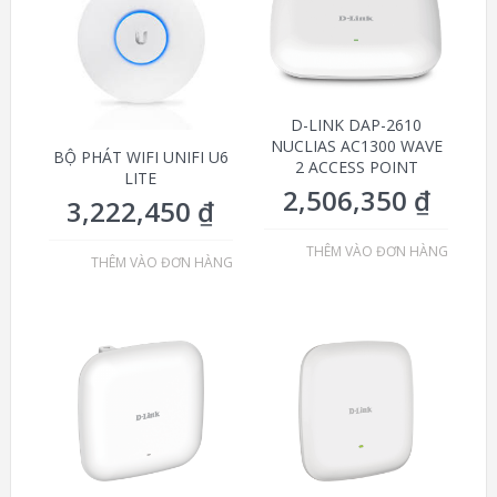
D-LINK DAP-2610
NUCLIAS AC1300 WAVE
BỘ PHÁT WIFI UNIFI U6
2 ACCESS POINT
LITE
2,506,350
₫
3,222,450
₫
THÊM VÀO ĐƠN HÀNG
THÊM VÀO ĐƠN HÀNG