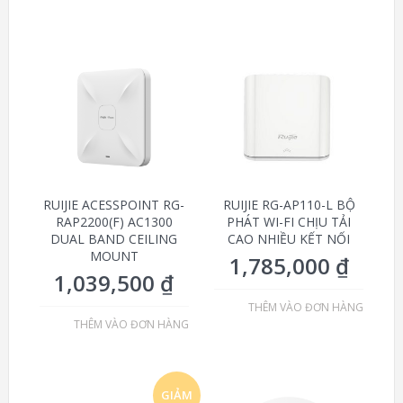
RUIJIE ACESSPOINT RG-
RUIJIE RG-AP110-L BỘ
RAP2200(F) AC1300
PHÁT WI-FI CHỊU TẢI
DUAL BAND CEILING
CAO NHIỀU KẾT NỐI
MOUNT
1,785,000
₫
1,039,500
₫
THÊM VÀO ĐƠN HÀNG
THÊM VÀO ĐƠN HÀNG
GIẢM