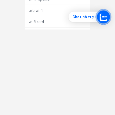
usb wi-fi
Chat hỗ trợ
wi-fi card
LAN card
LAN calble cáp mạng
Đầu cáp kết nối
Accessories for fiber converter
Bluetooth Transmit - Bộ
phát/nhận bluetooth
Camera hành trình
camera ip