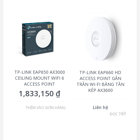
TP-LINK EAP650 AX3000
TP-LINK EAP660 HD
CEILING MOUNT WIFI 6
ACCESS POINT GẮN
ACCESS POINT
TRẦN WI-FI BĂNG TẦN
KÉP AX3600
1,833,150
₫
Liên hệ
THÊM VÀO ĐƠN HÀNG
ĐỌC TIẾP