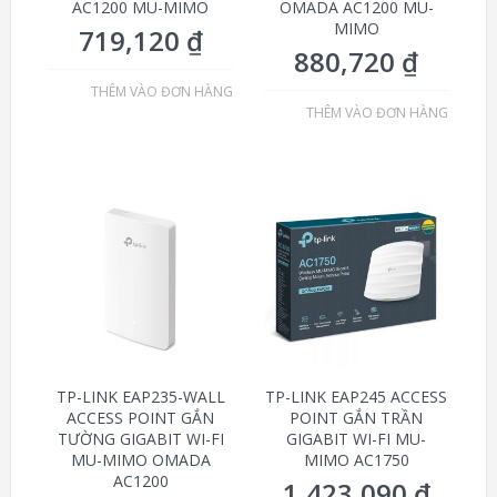
AC1200 MU-MIMO
OMADA AC1200 MU-
MIMO
719,120
₫
880,720
₫
THÊM VÀO ĐƠN HÀNG
THÊM VÀO ĐƠN HÀNG
TP-LINK EAP235-WALL
TP-LINK EAP245 ACCESS
ACCESS POINT GẮN
POINT GẮN TRẦN
TƯỜNG GIGABIT WI-FI
GIGABIT WI-FI MU-
MU-MIMO OMADA
MIMO AC1750
AC1200
1,423,090
₫