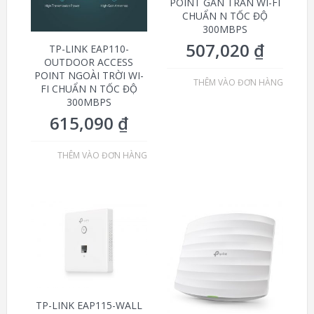
POINT GẮN TRẦN WI-FI
CHUẨN N TỐC ĐỘ
300MBPS
507,020
₫
TP-LINK EAP110-
OUTDOOR ACCESS
POINT NGOÀI TRỜI WI-
THÊM VÀO ĐƠN HÀNG
FI CHUẨN N TỐC ĐỘ
300MBPS
615,090
₫
THÊM VÀO ĐƠN HÀNG
TP-LINK EAP115-WALL