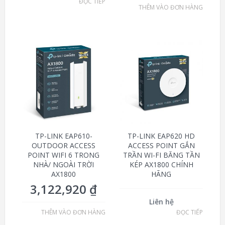
ĐỌC TIẾP
THÊM VÀO ĐƠN HÀNG
TP-LINK EAP610-
TP-LINK EAP620 HD
OUTDOOR ACCESS
ACCESS POINT GẮN
POINT WIFI 6 TRONG
TRẦN WI-FI BĂNG TẦN
NHÀ/ NGOÀI TRỜI
KÉP AX1800 CHÍNH
AX1800
HÃNG
3,122,920
₫
Liên hệ
THÊM VÀO ĐƠN HÀNG
ĐỌC TIẾP