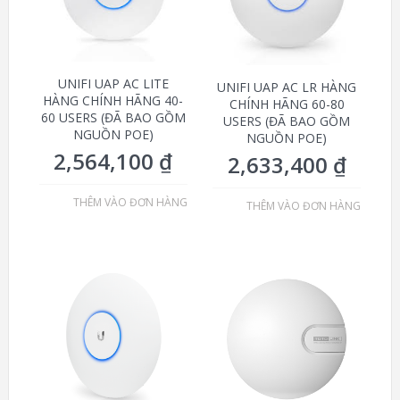
UNIFI UAP AC LITE
UNIFI UAP AC LR HÀNG
HÀNG CHÍNH HÃNG 40-
CHÍNH HÃNG 60-80
60 USERS (ĐÃ BAO GỒM
USERS (ĐÃ BAO GỒM
NGUỒN POE)
NGUỒN POE)
2,564,100
₫
2,633,400
₫
THÊM VÀO ĐƠN HÀNG
THÊM VÀO ĐƠN HÀNG