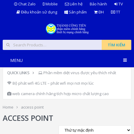
Chat Zalo
Moblie
Liên hệ
Bảo hành
TV
Điều khoản sử dụng
Sản phẩm
ĐH
TT
TÌM KIẾM
MENU
QUICK LINKS
Phần mềm diệt virus được yêu thích nhất
Bộ phát wifi 4G LTE – phát wifi mọi nơi mọi lúc
web camera chính hãng tích hợp micro chất lượng cao
Home
access point
ACCESS POINT