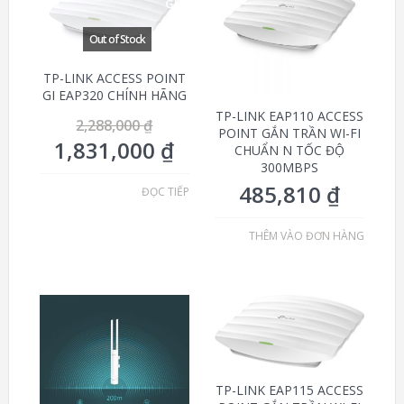
GIÁ!
TP-LINK ACCESS POINT
GI EAP320 CHÍNH HÃNG
TP-LINK EAP110 ACCESS
2,288,000
₫
POINT GẮN TRẦN WI-FI
1,831,000
₫
CHUẨN N TỐC ĐỘ
300MBPS
485,810
₫
ĐỌC TIẾP
THÊM VÀO ĐƠN HÀNG
TP-LINK EAP115 ACCESS