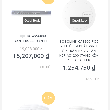
GIÁ!
RUIJIE RG-WS6008
CONTROLLER WI-FI
TOTOLINK CA1200-POE
– THIẾT BỊ PHÁT WI-FI
19,008,000
₫
ỐP TRẦN BĂNG TẦN
15,207,000
₫
KÉP AC1200 (TẶNG KÈM
POE ADAPTER)
1,254,750
₫
ĐỌC TIẾP
ĐỌC TIẾP
GIẢM