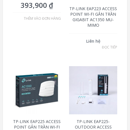
393,900
₫
TP-LINK EAP223 ACCESS
POINT WI-FI GẮN TRẦN
THÊM VÀO ĐƠN HÀNG
GIGABIT AC1350 MU-
MIMO
Liên hệ
ĐỌC TIẾP
TP-LINK EAP225 ACCESS
TP-LINK EAP225-
POINT GẮN TRẦN WI-FI
OUTDOOR ACCESS