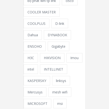
bộ phát wifi tp link
cisco
COOLER MASTER
COOLPLUS
D-link
Dahua
DYNABOOK
ENSOHO
Gigabyte
H3C
HIKVISION
Imou
intel
INTELLINET
KASPERSKY
linksys
Mercusys
mesh wifi
MICROSOFT
msi