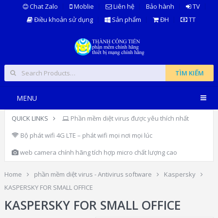
Chat Zalo
Moblie
Liên hệ
Bảo hành
TV
Điều khoản sử dụng
Sản phẩm
ĐH
TT
TÌM KIẾM
MENU
QUICK LINKS
Phần mềm diệt virus được yêu thích nhất
Bộ phát wifi 4G LTE – phát wifi mọi nơi mọi lúc
web camera chính hãng tích hợp micro chất lượng cao
Home
phần mềm diệt virus - Antivirus software
Kaspersky
KASPERSKY FOR SMALL OFFICE
KASPERSKY FOR SMALL OFFICE