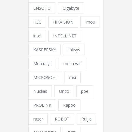
ENSOHO
Gigabyte
H3C
HIKVISION
Imou
intel
INTELLINET
KASPERSKY
linksys
Mercusys
mesh wifi
MICROSOFT
msi
Nuclias
Orico
poe
PROLINK
Rapoo
razer
ROBOT
Ruijie