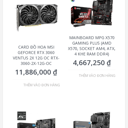
MAINBOARD MPG X570
GAMING PLUS (AMD
CARD ĐỒ HOẠ MSI
X570, SOCKET AM4, ATX,
GEFORCE RTX 3060
4 KHE RAM DDR4)
VENTUS 2X 12G OC RTX-
4,667,250
₫
3060-2X-12G-OC
11,886,000
₫
THÊM VÀO ĐƠN HÀNG
THÊM VÀO ĐƠN HÀNG