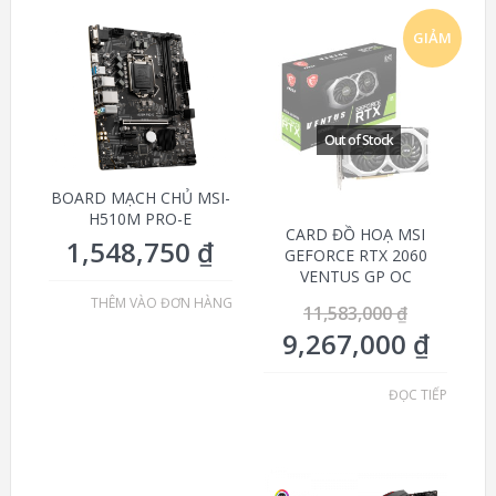
GIẢM
GIÁ!
BOARD MẠCH CHỦ MSI-
H510M PRO-E
CARD ĐỒ HOẠ MSI
1,548,750
₫
GEFORCE RTX 2060
VENTUS GP OC
THÊM VÀO ĐƠN HÀNG
11,583,000
₫
9,267,000
₫
ĐỌC TIẾP