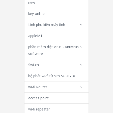
new
key online
Linh phụ kiện máy tính
appleM1
phần mềm diệt virus - Antivirus
software
Switch
bộ phát wi-fi từ sim 5G 4G 3G
wi-fi Router
access point
wi-fi repeater