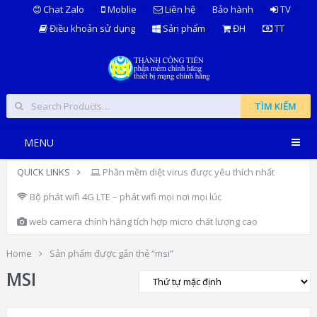
Chat Zalo
Moblie
Liên hệ
Bảo hành
TV
Điều khoản sử dụng
Sản phẩm
ĐH
TT
TÌM KIẾM
MENU
QUICK LINKS
Phần mềm diệt virus được yêu thích nhất
Bộ phát wifi 4G LTE – phát wifi mọi nơi mọi lúc
web camera chính hãng tích hợp micro chất lượng cao
Home
Sản phẩm được gắn thẻ “msi”
MSI