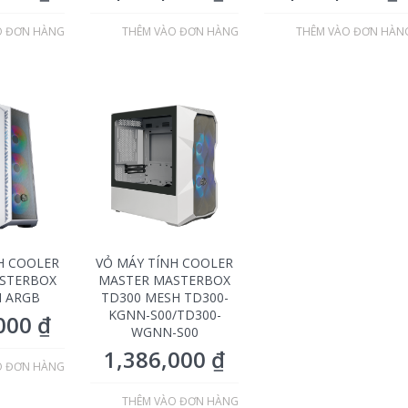
O ĐƠN HÀNG
THÊM VÀO ĐƠN HÀNG
THÊM VÀO ĐƠN HÀN
H COOLER
VỎ MÁY TÍNH COOLER
STERBOX
MASTER MASTERBOX
H ARGB
TD300 MESH TD300-
KGNN-S00/TD300-
,000
₫
WGNN-S00
1,386,000
₫
O ĐƠN HÀNG
THÊM VÀO ĐƠN HÀNG