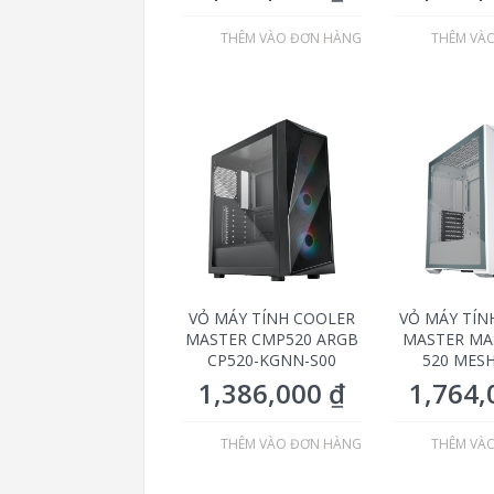
THÊM VÀO ĐƠN HÀNG
THÊM VÀ
VỎ MÁY TÍNH COOLER
VỎ MÁY TÍN
MASTER CMP520 ARGB
MASTER MA
CP520-KGNN-S00
520 MES
1,386,000
₫
1,764
THÊM VÀO ĐƠN HÀNG
THÊM VÀ