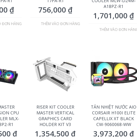
PA-R1
17PA-R1
COOLER MLW-D24M-
A18PZ-R1
000
₫
756,000
₫
1,701,000
₫
O ĐƠN HÀNG
THÊM VÀO ĐƠN HÀNG
THÊM VÀO ĐƠN HÀN
MASTER
RISER KIT COOLER
TẢN NHIỆT NƯỚC AIO
SION CPU
MASTER VERTICAL
CORSAIR H100I ELITE
LER MLX-
GRAPHICS CARD
CAPELLIX XT BLACK
8P2-R1
HOLDER KIT V3
CW-9060068-WW
,500
₫
1,354,500
₫
3,973,200
₫