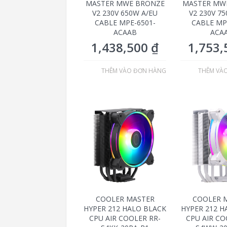
MASTER MWE BRONZE
MASTER MW
V2 230V 650W A/EU
V2 230V 7
CABLE MPE-6501-
CABLE MP
ACAAB
ACA
1,438,500
₫
1,753
THÊM VÀO ĐƠN HÀNG
THÊM VÀ
COOLER MASTER
COOLER 
HYPER 212 HALO BLACK
HYPER 212 H
CPU AIR COOLER RR-
CPU AIR CO