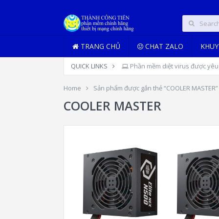
TRANG CHỦ
CHAT ZALO
KHUY
QUICK LINKS
Phần mềm diệt virus được yêu 
Home
Sản phẩm được gắn thẻ “COOLER MASTER”
COOLER MASTER