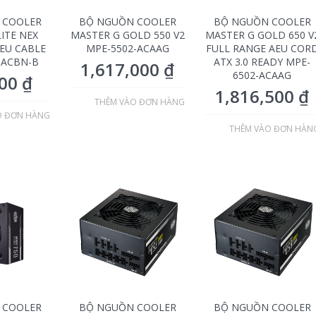
 COOLER
BỘ NGUỒN COOLER
BỘ NGUỒN COOLER
ITE NEX
MASTER G GOLD 550 V2
MASTER G GOLD 650 V
AEU CABLE
MPE-5502-ACAAG
FULL RANGE AEU COR
-ACBN-B
ATX 3.0 READY MPE-
1,617,000
₫
6502-ACAAG
000
₫
1,816,500
₫
THÊM VÀO ĐƠN HÀNG
O ĐƠN HÀNG
THÊM VÀO ĐƠN HÀN
 COOLER
BỘ NGUỒN COOLER
BỘ NGUỒN COOLER