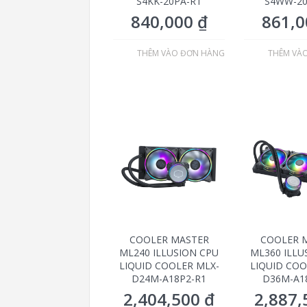
S4KK-20PA-R1
S4WW-20
840,000
₫
861,
THÊM VÀO ĐƠN HÀNG
THÊM VÀ
COOLER MASTER
COOLER 
ML240 ILLUSION CPU
ML360 ILLU
LIQUID COOLER MLX-
LIQUID COO
D24M-A18P2-R1
D36M-A1
2,404,500
₫
2,887