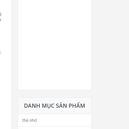
2
D
G
DANH MỤC SẢN PHẨM
thẻ nhớ