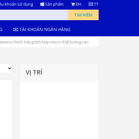
ều khoản sử dụng
Sản phẩm
ĐH
TT
TÌM KIẾM
G
TÀI KHOẢN NGÂN HÀNG
mera chính hãng tích hợp micro chất lượng cao
VỊ TRÍ