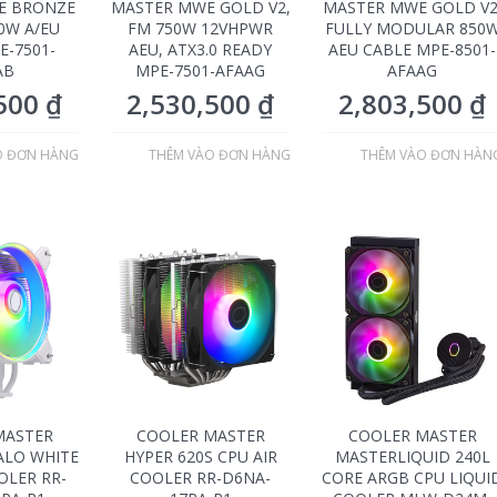
E BRONZE
MASTER MWE GOLD V2,
MASTER MWE GOLD V2
50W A/EU
FM 750W 12VHPWR
FULLY MODULAR 850
E-7501-
AEU, ATX3.0 READY
AEU CABLE MPE-8501-
AB
MPE-7501-AFAAG
AFAAG
,500
₫
2,530,500
₫
2,803,500
₫
O ĐƠN HÀNG
THÊM VÀO ĐƠN HÀNG
THÊM VÀO ĐƠN HÀN
MASTER
COOLER MASTER
COOLER MASTER
ALO WHITE
HYPER 620S CPU AIR
MASTERLIQUID 240L
OLER RR-
COOLER RR-D6NA-
CORE ARGB CPU LIQUI