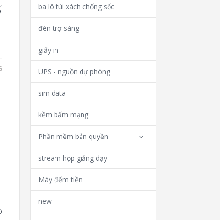
,
ba lô túi xách chống sốc
W
đèn trợ sáng
giấy in
G
UPS - nguồn dự phòng
sim data
kềm bấm mạng
Phần mềm bản quyền
stream họp giảng dạy
Máy đếm tiền
new
D