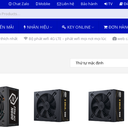
Chat Zalo
Moblie
Liên hệ
Bảo hành
TV
Đi
ẾN MÃI
NHÃN HIỆU
KEY ONLINE
ĐƠN HÀN
thích nhất
Bộ phát wifi 4G LTE – phát wifi mọi nơi mọi lúc
web ca