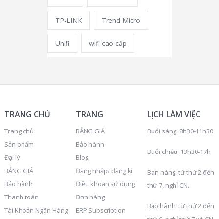
TP-LINK
Trend Micro
Unifi
wifi cao cấp
TRANG CHỦ
TRANG
LỊCH LÀM VIỆC
Trang chủ
BẢNG GIÁ
Buổi sáng: 8h30-11h30
Sản phẩm
Bảo hành
Buổi chiều: 13h30-17h
Đại lý
Blog
BẢNG GIÁ
Đăng nhập/ đăng kí
Bán hàng: từ thứ 2 đến
Bảo hành
Điều khoản sử dụng
thứ 7, nghỉ CN.
Thanh toán
Đơn hàng
Bảo hành: từ thứ 2 đến
Tài Khoản Ngân Hàng
ERP Subscription
thứ 6, nghỉ thứ 7 và CN