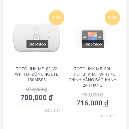
GIẢM
GIẢM
GIÁ!
GIÁ!
TOTOLINK MF180_V2
TOTOLINK MF180L
WI-FI DI ĐỘNG 4G LTE
THIET BI PHAT WI-FI 4G
150MBPS
CHÍNH HÃNG BẢO HÀNH
24 THÁNG
879,000
₫
900,000
₫
700,000
₫
716,000
₫
ĐỌC TIẾP
ĐỌC TIẾP