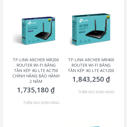
TP-LINK ARCHER MR200
TP-LINK ARCHER MR400
ROUTER WI-FI BĂNG
ROUTER WI-FI BĂNG
TẦN KÉP 4G LTE AC750
TẦN KÉP 4G LTE AC1200
CHÍNH HÃNG BẢO HÀNH
1,843,250
₫
2 NĂM
1,735,180
₫
THÊM VÀO ĐƠN HÀNG
THÊM VÀO ĐƠN HÀNG