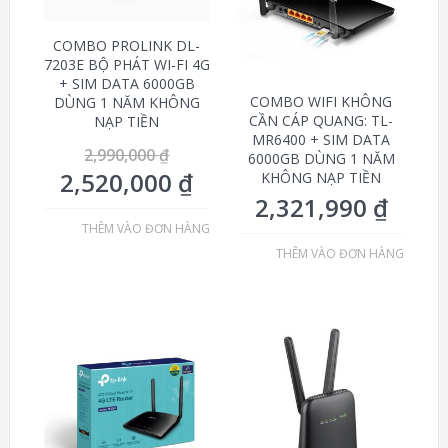
COMBO PROLINK DL-
7203E BỘ PHÁT WI-FI 4G
+ SIM DATA 6000GB
COMBO WIFI KHÔNG
DÙNG 1 NĂM KHÔNG
CẦN CÁP QUANG: TL-
NẠP TIỀN
MR6400 + SIM DATA
2,990,000
₫
6000GB DÙNG 1 NĂM
2,520,000
₫
KHÔNG NẠP TIỀN
2,321,990
₫
THÊM VÀO ĐƠN HÀNG
THÊM VÀO ĐƠN HÀNG