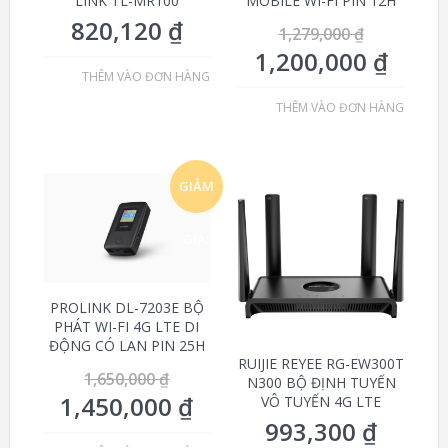
LINK TL-MR100
MOBILE WI-FI PIN 12H
820,120
₫
1,279,000
₫
1,200,000
₫
THÊM VÀO ĐƠN HÀNG
THÊM VÀO ĐƠN HÀNG
GIẢM
GIÁ!
PROLINK DL-7203E BỘ
PHÁT WI-FI 4G LTE DI
ĐỘNG CÓ LAN PIN 25H
RUIJIE REYEE RG-EW300T
1,650,000
₫
N300 BỘ ĐỊNH TUYẾN
1,450,000
₫
VÔ TUYẾN 4G LTE
993,300
₫