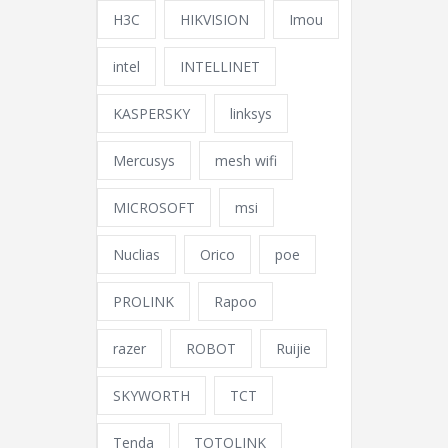
H3C
HIKVISION
Imou
intel
INTELLINET
KASPERSKY
linksys
Mercusys
mesh wifi
MICROSOFT
msi
Nuclias
Orico
poe
PROLINK
Rapoo
razer
ROBOT
Ruijie
SKYWORTH
TCT
Tenda
TOTOLINK