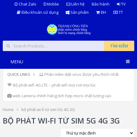
Chat Zalo
Moblie
Liên hệ
Bảo hành
TV
Điều khoản sử dụng
Sản phẩm
ĐH
TT
TÌM KIẾM
MENU
QUICK LINKS
Phần mềm diệt virus được yêu thích nhất
Bộ phát wifi 4G LTE – phát wifi mọi nơi mọi lúc
web camera chính hãng tích hợp micro chất lượng cao
Home
bộ phát wi-fi từ sim 5G 4G 3G
BỘ PHÁT WI-FI TỪ SIM 5G 4G 3G