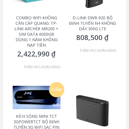
COMBO WIFI KHÔNG
D-LINK DWR-920 BỘ
CẦN CÁP QUANG: TP-
ĐỊNH TUYẾN N4 KHÔNG
LINK ARCHER MR200 +
DÂY 300G LTE
SIM DATA 6000GB
808,500
₫
DÙNG 1 NĂM KHÔNG
NẠP TIỀN
THÊM VÀO ĐƠN HÀNG
2,422,990
₫
THÊM VÀO ĐƠN HÀNG
GIẢM
GIÁ!
KÍCH SÓNG MINI TCT
3GPOWERTCT BỘ ĐỊNH
TUYẾN 3G WIFI SẠC PIN