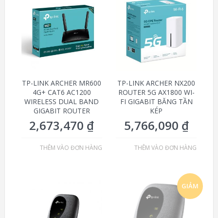
TP-LINK ARCHER MR600
TP-LINK ARCHER NX200
4G+ CAT6 AC1200
ROUTER 5G AX1800 WI-
WIRELESS DUAL BAND
FI GIGABIT BĂNG TẦN
GIGABIT ROUTER
KÉP
2,673,470
₫
5,766,090
₫
THÊM VÀO ĐƠN HÀNG
THÊM VÀO ĐƠN HÀNG
GIẢM
GIÁ!