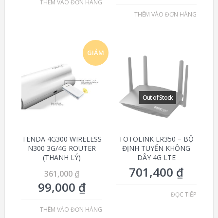
THÊM VÀO ĐƠN HÀNG
THÊM VÀO ĐƠN HÀNG
GIẢM
GIÁ!
TENDA 4G300 WIRELESS
TOTOLINK LR350 – BỘ
N300 3G/4G ROUTER
ĐỊNH TUYẾN KHÔNG
(THANH LÝ)
DÂY 4G LTE
701,400
₫
361,000
₫
99,000
₫
ĐỌC TIẾP
THÊM VÀO ĐƠN HÀNG