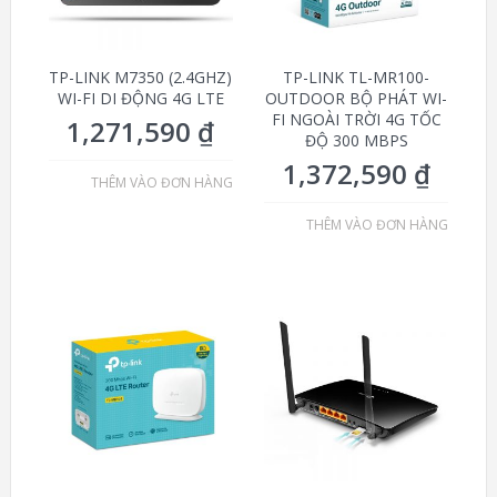
TP-LINK M7350 (2.4GHZ)
TP-LINK TL-MR100-
WI-FI DI ĐỘNG 4G LTE
OUTDOOR BỘ PHÁT WI-
FI NGOÀI TRỜI 4G TỐC
1,271,590
₫
ĐỘ 300 MBPS
1,372,590
₫
THÊM VÀO ĐƠN HÀNG
THÊM VÀO ĐƠN HÀNG