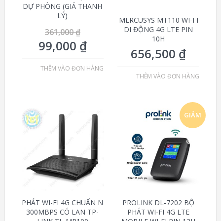
DỰ PHÒNG (GIÁ THANH
LÝ)
MERCUSYS MT110 WI-FI
DI ĐỘNG 4G LTE PIN
361,000
₫
10H
99,000
₫
656,500
₫
THÊM VÀO ĐƠN HÀNG
THÊM VÀO ĐƠN HÀNG
GIẢM
GIÁ!
PHÁT WI-FI 4G CHUẨN N
PROLINK DL-7202 BỘ
300MBPS CÓ LAN TP-
PHÁT WI-FI 4G LTE