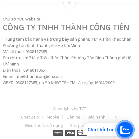
Chủ sở hữu website:
CÔNG TY TNHH THÀNH CÔNG TIẾN
Trung tâm bảo hành và trưng bày sản phẩm:
71/1A Trần Khắc Chân,
Phường Tân Định Thành phố Hồ Chí Minh
Mã số thuế: 0308117385
Địa chỉ trụ sở: 71/1A Trần Khắc Chân, Phường Tân Định Thành phố Hồ
Chí Minh
Điện thoại: 0918011065
Email: info@thanhcongtien.com
GPKD: 0308117385, do Sở KHĐT TPHCM cấp ngày 16/04/2009.
Copyrights by
TCT
Chat Zalo
Moblie
Liên hệ
Bảo hành
TV
Điều khoản sử dụng
Sản phẩm
ĐH
TT
Chat hỗ trợ