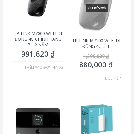
TP-LINK M7000 WI-FI DI
ĐỘNG 4G CHÍNH HÃNG
TP-LINK M7200 WI-FI DI
BH 2 NĂM
ĐỘNG 4G LTE
991,820
₫
1,599,000
₫
880,000
₫
THÊM VÀO ĐƠN HÀNG
ĐỌC TIẾP