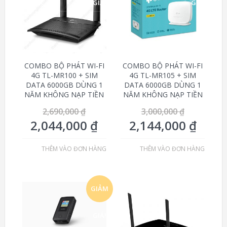
GIÁ!
GIÁ!
COMBO BỘ PHÁT WI-FI
COMBO BỘ PHÁT WI-FI
4G TL-MR100 + SIM
4G TL-MR105 + SIM
DATA 6000GB DÙNG 1
DATA 6000GB DÙNG 1
NĂM KHÔNG NẠP TIỀN
NĂM KHÔNG NẠP TIỀN
2,690,000
₫
3,000,000
₫
2,044,000
₫
2,144,000
₫
THÊM VÀO ĐƠN HÀNG
THÊM VÀO ĐƠN HÀNG
GIẢM
GIÁ!