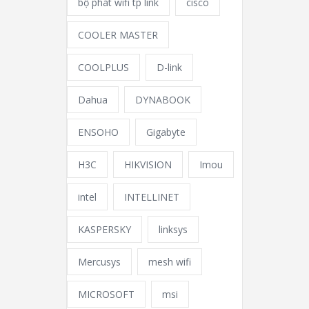
bộ phát wifi tp link
cisco
COOLER MASTER
COOLPLUS
D-link
Dahua
DYNABOOK
ENSOHO
Gigabyte
H3C
HIKVISION
Imou
intel
INTELLINET
KASPERSKY
linksys
Mercusys
mesh wifi
MICROSOFT
msi