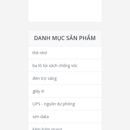
DANH MỤC SẢN PHẨM
thẻ nhớ
ba lô túi xách chống sốc
đèn trợ sáng
giấy in
UPS - nguồn dự phòng
sim data
kềm bấm mạng