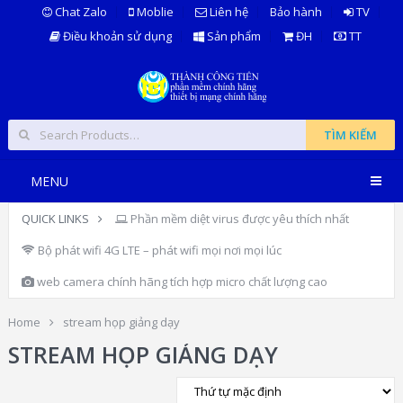
Chat Zalo
Moblie
Liên hệ
Bảo hành
TV
Điều khoản sử dụng
Sản phẩm
ĐH
TT
TÌM KIẾM
MENU
QUICK LINKS
Phần mềm diệt virus được yêu thích nhất
Bộ phát wifi 4G LTE – phát wifi mọi nơi mọi lúc
web camera chính hãng tích hợp micro chất lượng cao
Home
stream họp giảng dạy
STREAM HỌP GIẢNG DẠY