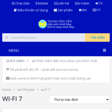
Chat Zalo
Moblie
Liên hệ
Bảo hành
TV
Điều khoản sử dụng
Sản phẩm
ĐH
TT
TÌM KIẾM
MENU
QUICK LINKS
Phần mềm diệt virus được yêu thích nhất
Bộ phát wifi 4G LTE – phát wifi mọi nơi mọi lúc
web camera chính hãng tích hợp micro chất lượng cao
Home
wi-fi Router
wi-fi 7
WI-FI 7