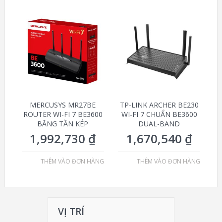
MERCUSYS MR27BE
TP-LINK ARCHER BE230
ROUTER WI-FI 7 BE3600
WI-FI 7 CHUẨN BE3600
BĂNG TẦN KÉP
DUAL-BAND
1,992,730
₫
1,670,540
₫
THÊM VÀO ĐƠN HÀNG
THÊM VÀO ĐƠN HÀNG
VỊ TRÍ