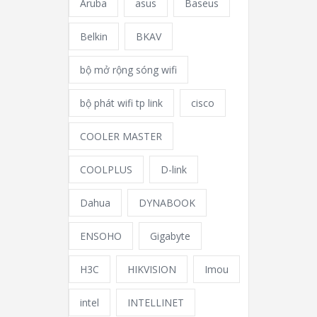
Aruba
asus
Baseus
Belkin
BKAV
bộ mở rộng sóng wifi
bộ phát wifi tp link
cisco
COOLER MASTER
COOLPLUS
D-link
Dahua
DYNABOOK
ENSOHO
Gigabyte
H3C
HIKVISION
Imou
intel
INTELLINET