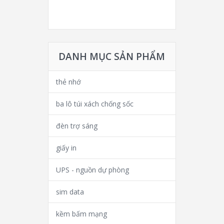
DANH MỤC SẢN PHẨM
thẻ nhớ
ba lô túi xách chống sốc
đèn trợ sáng
giấy in
UPS - nguồn dự phòng
sim data
kềm bấm mạng