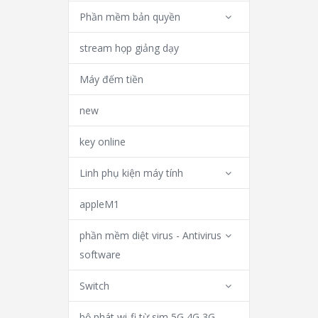
Phần mềm bản quyền
stream họp giảng dạy
Máy đếm tiền
new
key online
Linh phụ kiện máy tính
appleM1
phần mềm diệt virus - Antivirus
software
Switch
bộ phát wi-fi từ sim 5G 4G 3G