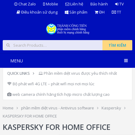
Chat Zalo
Moblie
Liên hệ
Bảo hành
TV
Điều khoản sử dụng
Sản phẩm
ĐH
TT
TÌM KIẾM
MENU
QUICK LINKS
Phần mềm diệt virus được yêu thích nhất
Bộ phát wifi 4G LTE – phát wifi mọi nơi mọi lúc
web camera chính hãng tích hợp micro chất lượng cao
Home
phần mềm diệt virus - Antivirus software
Kaspersky
KASPERSKY FOR HOME OFFICE
KASPERSKY FOR HOME OFFICE