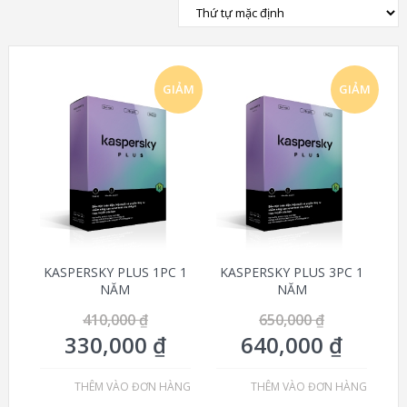
GIẢM
GIẢM
GIÁ!
GIÁ!
KASPERSKY PLUS 1PC 1
KASPERSKY PLUS 3PC 1
NĂM
NĂM
410,000
₫
650,000
₫
330,000
₫
640,000
₫
THÊM VÀO ĐƠN HÀNG
THÊM VÀO ĐƠN HÀNG