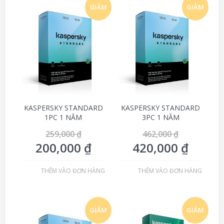
GIẢM
GIẢM
GIÁ!
GIÁ!
KASPERSKY STANDARD
KASPERSKY STANDARD
1PC 1 NĂM
3PC 1 NĂM
259,000
₫
462,000
₫
200,000
₫
420,000
₫
THÊM VÀO ĐƠN HÀNG
THÊM VÀO ĐƠN HÀNG
GIẢM
GIẢM