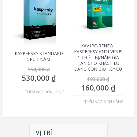
GIÁ!
GIÁ!
KAV1PC-RENEW :
KASPERKSY ANTI-VIRUS
KASPERSKY STANDARD
1 THIẾT BỊ/NĂM GIA
5PC 1 NĂM
HẠN CHO KHÁCH EU
594,000
₫
ĐANG CÒN GIỮ KEY CŨ
530,000
₫
193,000
₫
160,000
₫
THÊM VÀO ĐƠN HÀNG
THÊM VÀO ĐƠN HÀNG
VỊ TRÍ