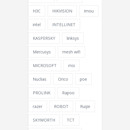
H3C
HIKVISION
Imou
intel
INTELLINET
KASPERSKY
linksys
Mercusys
mesh wifi
MICROSOFT
msi
Nuclias
Orico
poe
PROLINK
Rapoo
razer
ROBOT
Ruijie
SKYWORTH
TCT