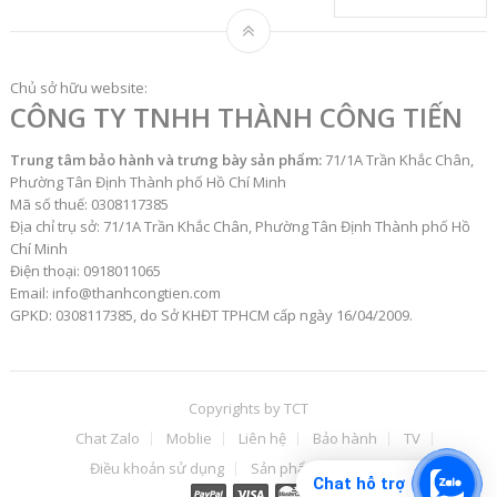
Chủ sở hữu website:
CÔNG TY TNHH THÀNH CÔNG TIẾN
Trung tâm bảo hành và trưng bày sản phẩm:
71/1A Trần Khắc Chân,
Phường Tân Định Thành phố Hồ Chí Minh
Mã số thuế: 0308117385
Địa chỉ trụ sở: 71/1A Trần Khắc Chân, Phường Tân Định Thành phố Hồ
Chí Minh
Điện thoại: 0918011065
Email: info@thanhcongtien.com
GPKD: 0308117385, do Sở KHĐT TPHCM cấp ngày 16/04/2009.
Copyrights by
TCT
Chat Zalo
Moblie
Liên hệ
Bảo hành
TV
Điều khoản sử dụng
Sản phẩm
ĐH
TT
Chat hỗ trợ