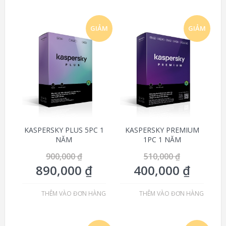
GIẢM
GIẢM
GIÁ!
GIÁ!
KASPERSKY PLUS 5PC 1
KASPERSKY PREMIUM
NĂM
1PC 1 NĂM
900,000
₫
510,000
₫
890,000
₫
400,000
₫
THÊM VÀO ĐƠN HÀNG
THÊM VÀO ĐƠN HÀNG