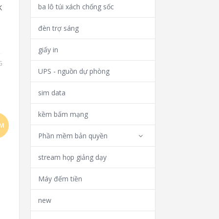
ba lô túi xách chống sốc
K
đèn trợ sáng
giấy in
G
UPS - nguồn dự phòng
sim data
kềm bấm mạng
ẢM
Phần mềm bản quyền
!
stream họp giảng dạy
Máy đếm tiền
new