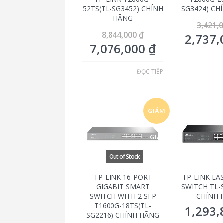
52TS(TL-SG3452) CHÍNH
SG3424) CH
HÃNG
3,421,
8,844,000
₫
2,737
7,076,000
₫
ĐỌC TIẾP
GIẢM
GIÁ!
TP-LINK 16-PORT
TP-LINK EA
GIGABIT SMART
SWITCH TL-
SWITCH WITH 2 SFP
CHÍNH 
T1600G-18TS(TL-
1,293
SG2216) CHÍNH HÃNG