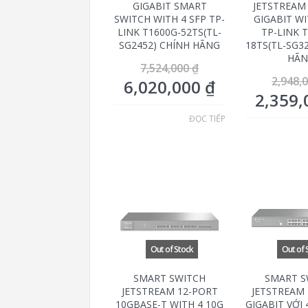
GIGABIT SMART
JETSTREAM
SWITCH WITH 4 SFP TP-
GIGABIT WI
LINK T1600G-52TS(TL-
TP-LINK 
SG2452) CHÍNH HÃNG
18TS(TL-SG3
HÃN
7,524,000
₫
2,948,
6,020,000
₫
2,359
ĐỌC TIẾP
SMART SWITCH
SMART S
JETSTREAM 12-PORT
JETSTREAM
10GBASE-T WITH 4 10G
GIGABIT VỚI