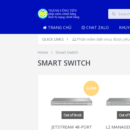
TRANG CHỦ
CHAT ZALO
KHUY
QUICK LINKS
Phần mềm diệt virus được yêu 
Home
Smart Switch
SMART SWITCH
GIẢM
GIÁ!
JETSTREAM 48-PORT
L2 MANAGE