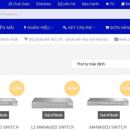
Chat Zalo
Moblie
Liên hệ
Bảo hành
TV
Đi
ẾN MÃI
NHÃN HIỆU
KEY ONLINE
ĐƠN HÀN
thích nhất
Bộ phát wifi 4G LTE – phát wifi mọi nơi mọi lúc
web ca
GIẢM
GIẢM
GI
GIÁ!
GIÁ!
GIÁ
D SWITCH
L2 MANAGED SWITCH
MANAGED SWITCH