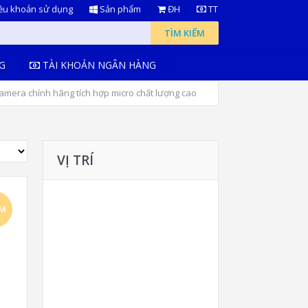
ều khoản sử dụng
Sản phẩm
ĐH
TT
TÌM KIẾM
G
TÀI KHOẢN NGÂN HÀNG
mera chính hãng tích hợp micro chất lượng cao
VỊ TRÍ
ẢM
!