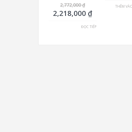
2,772,000
₫
THÊM VÀ
2,218,000
₫
ĐỌC TIẾP