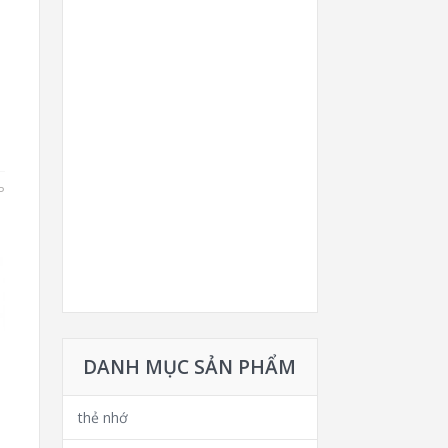
T
G
P
DANH MỤC SẢN PHẨM
thẻ nhớ
8