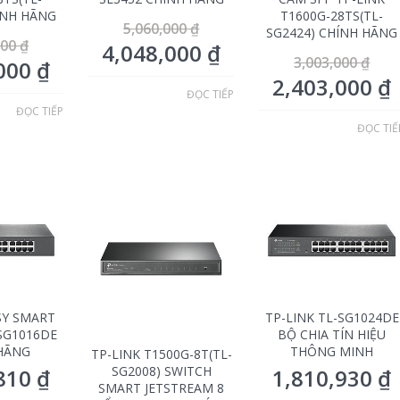
ÍNH HÃNG
T1600G-28TS(TL-
5,060,000
₫
SG2424) CHÍNH HÃNG
000
₫
4,048,000
₫
3,003,000
₫
,000
₫
2,403,000
₫
ĐỌC TIẾP
ĐỌC TIẾP
ĐỌC TIẾ
SY SMART
TP-LINK TL-SG1024DE
SG1016DE
BỘ CHIA TÍN HIỆU
HÃNG
THÔNG MINH
TP-LINK T1500G-8T(TL-
SG2008) SWITCH
,810
₫
1,810,930
₫
SMART JETSTREAM 8