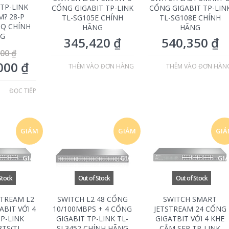
 TP-LINK
CỔNG GIGABIT TP-LINK
CỔNG GIGABIT TP-LIN
M? 28-P
TL-SG105E CHÍNH
TL-SG108E CHÍNH
TQ CHÍNH
HÃNG
HÃNG
G
345,420
₫
540,350
₫
000
₫
,000
₫
THÊM VÀO ĐƠN HÀNG
THÊM VÀO ĐƠN HÀN
ĐỌC TIẾP
GIẢM
GIẢM
GI
GIÁ!
GIÁ!
GIÁ
STREAM L2
SWITCH L2 48 CỔNG
SWITCH SMART
ABIT VỚI 4
10/100MBPS + 4 CỔNG
JETSTREAM 24 CỔNG
TP-LINK
GIGABIT TP-LINK TL-
GIGATBIT VỚI 4 KHE
8TS(TL-
SL3452 CHÍNH HÃNG
CẮM SFP TP-LINK