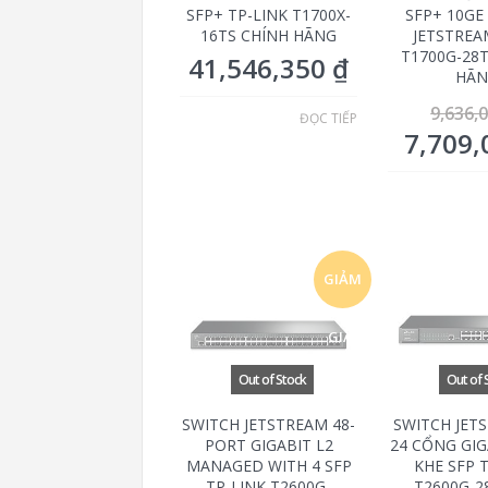
SFP+ TP-LINK T1700X-
SFP+ 10GE
16TS CHÍNH HÃNG
JETSTREA
T1700G-28
41,546,350
₫
HÃN
9,636,
ĐỌC TIẾP
7,709
GIẢM
GIÁ!
SWITCH JETSTREAM 48-
SWITCH JET
PORT GIGABIT L2
24 CỔNG GIG
MANAGED WITH 4 SFP
KHE SFP 
TP-LINK T2600G-
T2600G-2