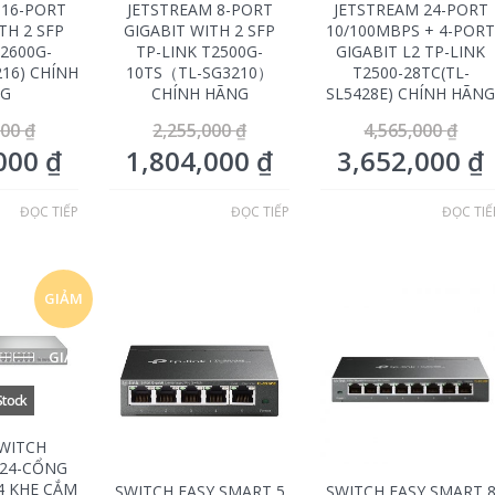
 16-PORT
JETSTREAM 8-PORT
JETSTREAM 24-PORT
TH 2 SFP
GIGABIT WITH 2 SFP
10/100MBPS + 4-POR
T2600G-
TP-LINK T2500G-
GIGABIT L2 TP-LINK
216) CHÍNH
10TS（TL-SG3210）
T2500-28TC(TL-
G
CHÍNH HÃNG
SL5428E) CHÍNH HÃN
000
₫
2,255,000
₫
4,565,000
₫
,000
₫
1,804,000
₫
3,652,000
₫
ĐỌC TIẾP
ĐỌC TIẾP
ĐỌC TIẾ
GIẢM
GIÁ!
WITCH
 24-CỔNG
 4 KHE CẮM
SWITCH EASY SMART 5
SWITCH EASY SMART 