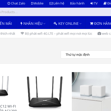
Chat Zalo
Moblie
Liên hệ
Bảo hành
TV
Đi
ẾN MÃI
NHÃN HIỆU
KEY ONLINE
ĐƠN HÀN
thích nhất
Bộ phát wifi 4G LTE – phát wifi mọi nơi mọi lúc
web ca
C12 WI-FI
ÉP AC1200