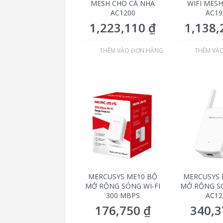
MESH CHO CẢ NHÀ
WIFI MESH
AC1200
AC19
1,223,110
₫
1,138
THÊM VÀO ĐƠN HÀNG
THÊM VÀ
MERCUSYS ME10 BỘ
MERCUSYS 
MỞ RỘNG SÓNG WI-FI
MỞ RỘNG SÓ
300 MBPS
AC12
176,750
₫
340,