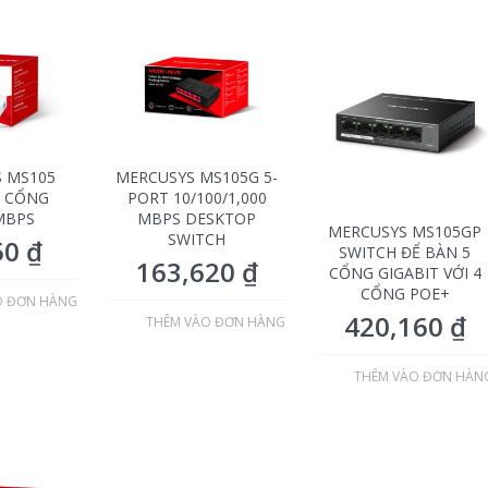
 MS105
MERCUSYS MS105G 5-
5 CỔNG
PORT 10/100/1,000
MBPS
MBPS DESKTOP
MERCUSYS MS105GP
SWITCH
50
₫
SWITCH ĐỂ BÀN 5
163,620
₫
CỔNG GIGABIT VỚI 4
CỔNG POE+
O ĐƠN HÀNG
420,160
₫
THÊM VÀO ĐƠN HÀNG
THÊM VÀO ĐƠN HÀN