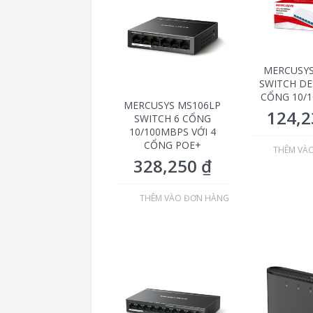
MERCUSYS
SWITCH DE
CỔNG 10/
MERCUSYS MS106LP
124,
SWITCH 6 CỔNG
10/100MBPS VỚI 4
CỔNG POE+
THÊM VÀ
328,250
₫
THÊM VÀO ĐƠN HÀNG