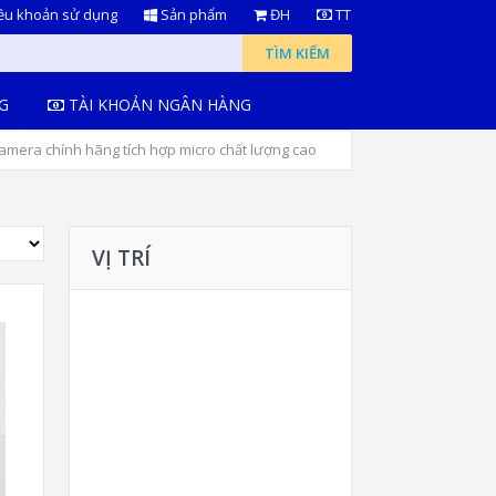
ều khoản sử dụng
Sản phẩm
ĐH
TT
TÌM KIẾM
G
TÀI KHOẢN NGÂN HÀNG
mera chính hãng tích hợp micro chất lượng cao
VỊ TRÍ