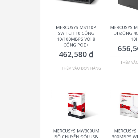
MERCUSYS MS110P
MERCUSYS MT
SWITCH 10 CỔNG
DI ĐỘNG 4G
10/100MBPS VỚI 8
10
CỔNG POE+
656,
462,580
₫
THÊM VÀ
THÊM VÀO ĐƠN HÀNG
MERCUSYS MW300UM
MERCUSYS
BỘ CHUYỂN ĐỔI USB
300MBPS WI