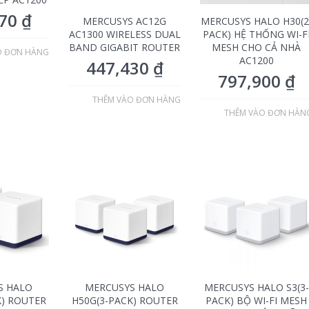
370
₫
MERCUSYS AC12G
MERCUSYS HALO H30(2
AC1300 WIRELESS DUAL
PACK) HỆ THỐNG WI-F
BAND GIGABIT ROUTER
MESH CHO CẢ NHÀ
O ĐƠN HÀNG
AC1200
447,430
₫
797,900
₫
THÊM VÀO ĐƠN HÀNG
THÊM VÀO ĐƠN HÀN
S HALO
MERCUSYS HALO
MERCUSYS HALO S3(3-
K) ROUTER
H50G(3-PACK) ROUTER
PACK) BỘ WI-FI MESH