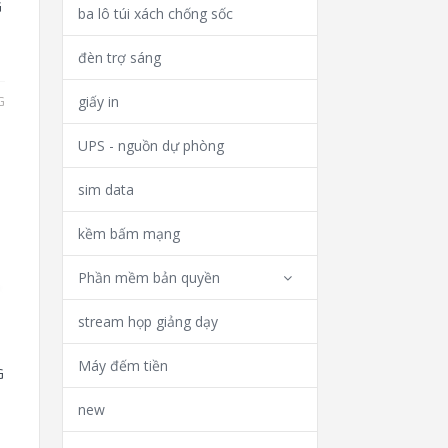
G
ba lô túi xách chống sốc
đèn trợ sáng
giấy in
G
UPS - nguồn dự phòng
sim data
kềm bấm mạng
Phần mềm bản quyền
stream họp giảng dạy
Máy đếm tiền
G
new