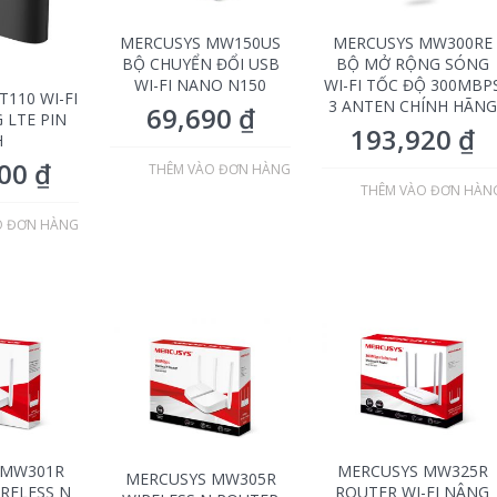
MERCUSYS MW150US
MERCUSYS MW300RE
BỘ CHUYỂN ĐỔI USB
BỘ MỞ RỘNG SÓNG
WI-FI NANO N150
WI-FI TỐC ĐỘ 300MBP
110 WI-FI
3 ANTEN CHÍNH HÃNG
69,690
₫
 LTE PIN
193,920
₫
H
500
₫
THÊM VÀO ĐƠN HÀNG
THÊM VÀO ĐƠN HÀN
O ĐƠN HÀNG
 MW301R
MERCUSYS MW325R
MERCUSYS MW305R
RELESS N
ROUTER WI-FI NÂNG