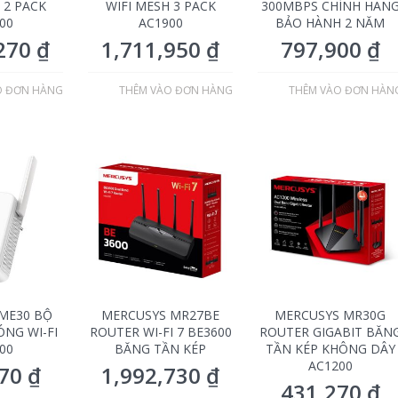
 2 PACK
WIFI MESH 3 PACK
300MBPS CHÍNH HÃN
00
AC1900
BẢO HÀNH 2 NĂM
,270
₫
1,711,950
₫
797,900
₫
O ĐƠN HÀNG
THÊM VÀO ĐƠN HÀNG
THÊM VÀO ĐƠN HÀN
ME30 BỘ
MERCUSYS MR27BE
MERCUSYS MR30G
NG WI-FI
ROUTER WI-FI 7 BE3600
ROUTER GIGABIT BĂN
00
BĂNG TẦN KÉP
TẦN KÉP KHÔNG DÂY
AC1200
370
₫
1,992,730
₫
431,270
₫