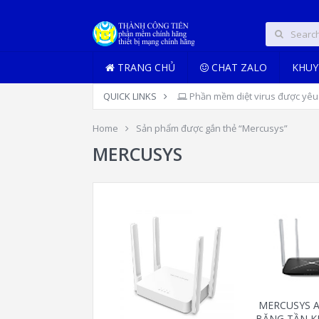
TRANG CHỦ
CHAT ZALO
KHUY
QUICK LINKS
Phần mềm diệt virus được yêu 
Home
Sản phẩm được gắn thẻ “Mercusys”
MERCUSYS
MERCUSYS A
BĂNG TẦN K