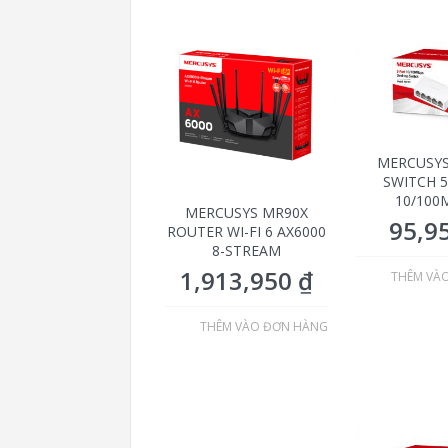
MERCUSYS
SWITCH 
10/100
MERCUSYS MR90X
95,9
ROUTER WI-FI 6 AX6000
8-STREAM
1,913,950
₫
THÊM VÀ
THÊM VÀO ĐƠN HÀNG