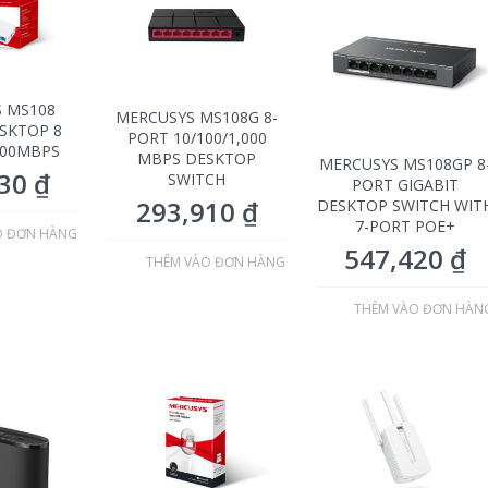
 MS108
MERCUSYS MS108G 8-
SKTOP 8
PORT 10/100/1,000
100MBPS
MBPS DESKTOP
MERCUSYS MS108GP 8
230
₫
SWITCH
PORT GIGABIT
293,910
₫
DESKTOP SWITCH WIT
7-PORT POE+
O ĐƠN HÀNG
547,420
₫
THÊM VÀO ĐƠN HÀNG
THÊM VÀO ĐƠN HÀN