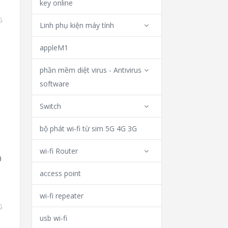
key online
G
Linh phụ kiện máy tính
appleM1
phần mềm diệt virus - Antivirus
software
Switch
bộ phát wi-fi từ sim 5G 4G 3G
wi-fi Router
0
access point
wi-fi repeater
G
usb wi-fi