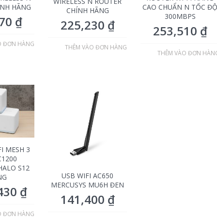
WIRELESS N ROUTER
ÍNH HÃNG
CAO CHUẨN N TỐC Đ
CHÍNH HÃNG
300MBPS
770
₫
225,230
₫
253,510
₫
O ĐƠN HÀNG
THÊM VÀO ĐƠN HÀNG
THÊM VÀO ĐƠN HÀN
I MESH 3
C1200
HALO S12
USB WIFI AC650
NG
MERCUSYS MU6H ĐEN
,430
₫
141,400
₫
O ĐƠN HÀNG