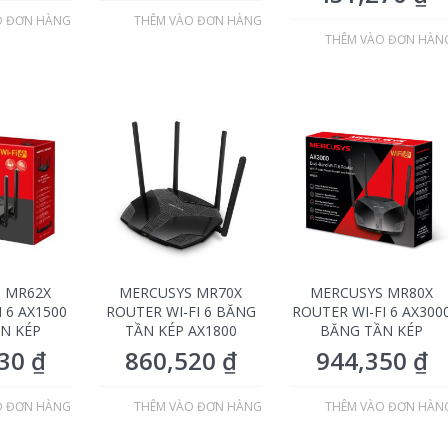
O ĐƠN HÀNG
THÊM VÀO ĐƠN HÀNG
THÊM VÀO ĐƠN HÀN
 MR62X
MERCUSYS MR70X
MERCUSYS MR80X
 6 AX1500
ROUTER WI-FI 6 BĂNG
ROUTER WI-FI 6 AX300
N KÉP
TẦN KÉP AX1800
BĂNG TẦN KÉP
030
₫
860,520
₫
944,350
₫
O ĐƠN HÀNG
THÊM VÀO ĐƠN HÀNG
THÊM VÀO ĐƠN HÀN