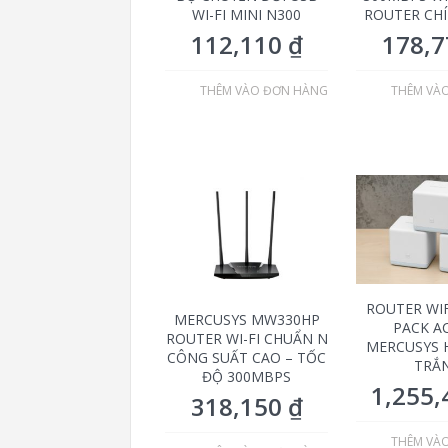
WI-FI MINI N300
ROUTER CH
112,110
₫
178,
THÊM VÀO ĐƠN HÀNG
THÊM VÀ
ROUTER WIF
MERCUSYS MW330HP
PACK A
ROUTER WI-FI CHUẨN N
MERCUSYS 
CÔNG SUẤT CAO – TỐC
TRẮ
ĐỘ 300MBPS
1,255
318,150
₫
THÊM VÀ