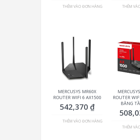
THÊM VÀO ĐƠN HÀNG
THÊM VÀ
MERCUSYS MR60X
MERCUSYS
ROUTER WIFI 6 AX1500
ROUTER WIFI
BĂNG TẦ
542,370
₫
508,
THÊM VÀO ĐƠN HÀNG
THÊM VÀ