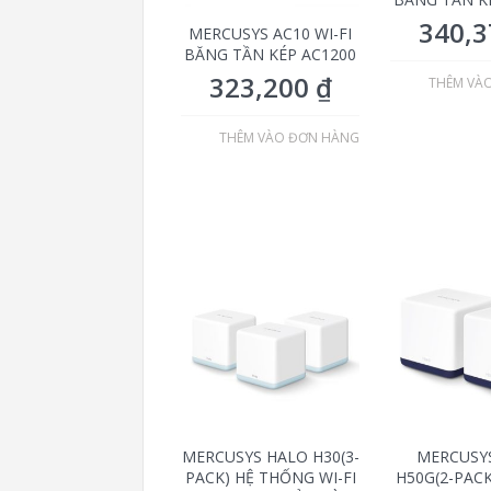
340,
MERCUSYS AC10 WI-FI
BĂNG TẦN KÉP AC1200
323,200
₫
THÊM VÀ
THÊM VÀO ĐƠN HÀNG
MERCUSYS HALO H30(3-
MERCUSY
PACK) HỆ THỐNG WI-FI
H50G(2-PAC