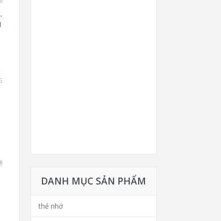
-
I
G
DANH MỤC SẢN PHẨM
thẻ nhớ