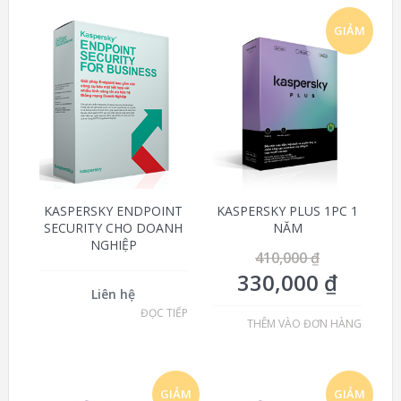
GIẢM
GIÁ!
KASPERSKY ENDPOINT
KASPERSKY PLUS 1PC 1
SECURITY CHO DOANH
NĂM
NGHIỆP
410,000
₫
330,000
₫
Liên hệ
ĐỌC TIẾP
THÊM VÀO ĐƠN HÀNG
GIẢM
GIẢM