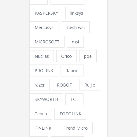
KASPERSKY
linksys
Mercusys
mesh wifi
MICROSOFT
msi
Nuclias
Orico
poe
PROLINK
Rapoo
razer
ROBOT
Ruijie
SKYWORTH
TCT
Tenda
TOTOLINK
TP-LINK
Trend Micro