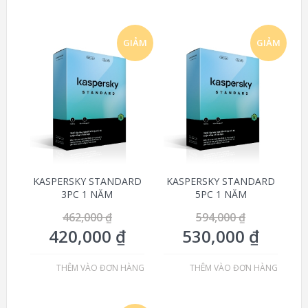
GIẢM
GIẢM
GIÁ!
GIÁ!
KASPERSKY STANDARD
KASPERSKY STANDARD
3PC 1 NĂM
5PC 1 NĂM
462,000
₫
594,000
₫
420,000
₫
530,000
₫
THÊM VÀO ĐƠN HÀNG
THÊM VÀO ĐƠN HÀNG