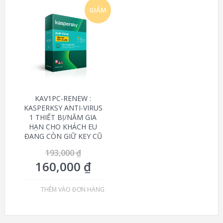
GIẢM
GIÁ!
KAV1PC-RENEW :
KASPERKSY ANTI-VIRUS
1 THIẾT BỊ/NĂM GIA
HẠN CHO KHÁCH EU
ĐANG CÒN GIỮ KEY CŨ
193,000
₫
160,000
₫
THÊM VÀO ĐƠN HÀNG