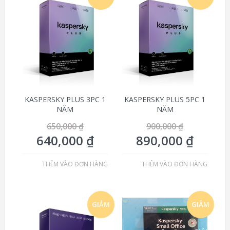
GIÁ!
GIÁ!
KASPERSKY PLUS 3PC 1
KASPERSKY PLUS 5PC 1
NĂM
NĂM
650,000
₫
900,000
₫
640,000
₫
890,000
₫
THÊM VÀO ĐƠN HÀNG
THÊM VÀO ĐƠN HÀNG
GIẢM
GIẢM