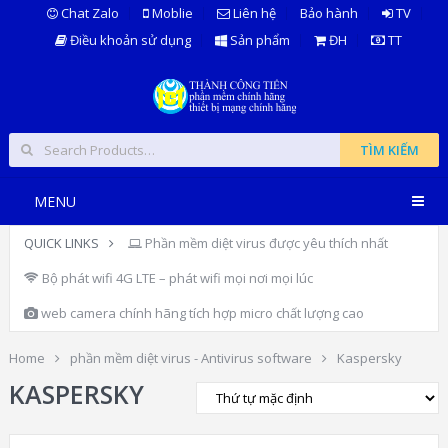
Chat Zalo
Moblie
Liên hệ
Bảo hành
TV
Điều khoản sử dụng
Sản phẩm
ĐH
TT
TÌM KIẾM
MENU
QUICK LINKS
Phần mềm diệt virus được yêu thích nhất
Bộ phát wifi 4G LTE – phát wifi mọi nơi mọi lúc
web camera chính hãng tích hợp micro chất lượng cao
Home
phần mềm diệt virus - Antivirus software
Kaspersky
KASPERSKY