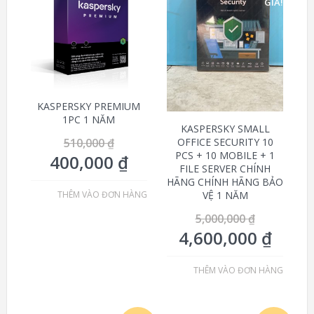
GIÁ!
GIÁ!
KASPERSKY PREMIUM
1PC 1 NĂM
KASPERSKY SMALL
OFFICE SECURITY 10
510,000
₫
PCS + 10 MOBILE + 1
400,000
₫
FILE SERVER CHÍNH
HÃNG CHÍNH HÃNG BẢO
VỆ 1 NĂM
THÊM VÀO ĐƠN HÀNG
5,000,000
₫
4,600,000
₫
THÊM VÀO ĐƠN HÀNG