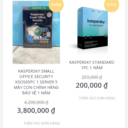
GIẢM
GIẢM
GIÁ!
GIÁ!
KASPERSKY STANDARD
1PC 1 NĂM
KASPERSKY SMALL
OFFICE SECURITY
259,000
₫
KSOS05PC 1 SERVER 5
200,000
₫
MÁY CON CHÍNH HÃNG
BẢO VỆ 1 NĂM
THÊM VÀO ĐƠN HÀNG
4,200,000
₫
3,800,000
₫
THÊM VÀO ĐƠN HÀNG