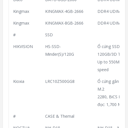
Kingmax
KINGMAX-4GB-2666
DDR4 UDIMM 2
Kingmax
KINGMAX-8GB-2666
DDR4 UDIMM 2
#
SSD
HIKVISION
HS-SSD-
Ổ cứng SSD 120
Minder(S)/120G
120GB/3D TLC/SA
Up to 550MB/s 
speed
Kioxia
LRC10Z500GG8
Ổ cứng gắn tro
M.2
2280, BiCS FL
đọc: 1,700 MB/s
#
CASE & Themal
NOCTUA
NH-D15
NH-D15 – Noct