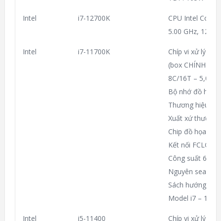
Intel
i7-12700K
CPU Intel Core 
5.00 GHz, 12C20
Intel
i7-11700K
Chíp vi xử lý I
(box CHÍNH HÃ
8C/16T – 5,0GH
Bộ nhớ đồ họa I
Thương hiệu Int
Xuất xứ thương 
Chip đồ họa (GP
Kết nối FCLGA1
Công suất 65W
Nguyên seal ngu
Sách hướng dẫn
Model i7 – 1170
Intel
i5-11400
Chíp vi xử lý I