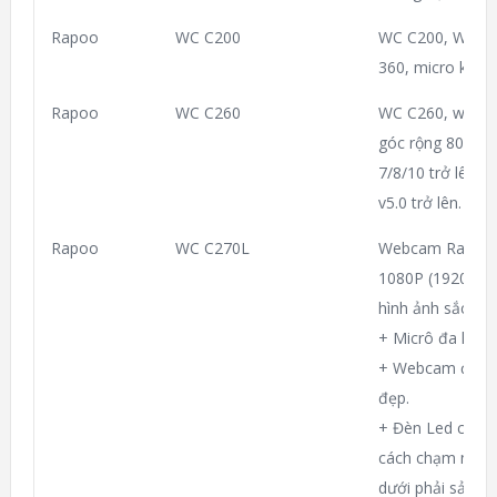
Rapoo
WC C200
WC C200, Web c
360, micro kép,
Rapoo
WC C260
WC C260, webca
góc rộng 80 độ x
7/8/10 trở lên, 
v5.0 trở lên.
Rapoo
WC C270L
Webcam Rapoo C
1080P (1920×108
hình ảnh sắc nét
+ Micrô đa hướng
+ Webcam đi kèm
đẹp.
+ Đèn Led có 3 
cách chạm nhẹ v
dưới phải sản p