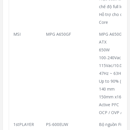
chế độ full load
Hỗ trợ cho các 
Core
MSI
MPG A650GF
MPG A650GF
ATX
650W
100-240Vac
115Vac/10.0A ma
47Hz ~ 63Hz
Up to 90% (80 P
140 mm
150mm x160m
Active PFC
OCP / OVP / OPP
1stPLAYER
PS-600EUW
Bộ nguồn First