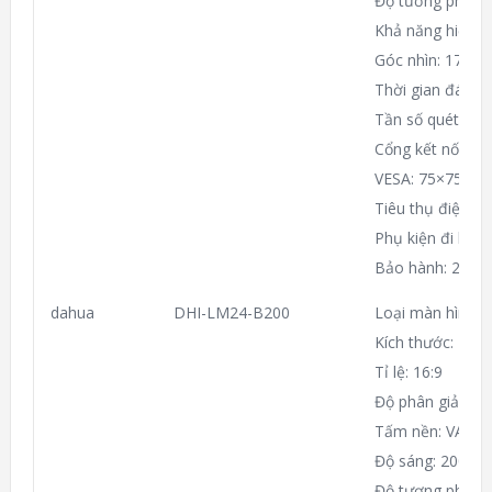
Độ tương phản: 
Khả năng hiển th
Góc nhìn: 178°(H
Thời gian đáp ứ
Tần số quét: 75
Cổng kết nối: V
VESA: 75×75mm
Tiêu thụ điện: 
Phụ kiện đi kèm
Bảo hành: 24 T
dahua
DHI-LM24-B200
Loại màn hình: 
Kích thước: 23.8
Tỉ lệ: 16:9
Độ phân giải: 19
Tấm nền: VA
Độ sáng: 200cd
Độ tương phản: 