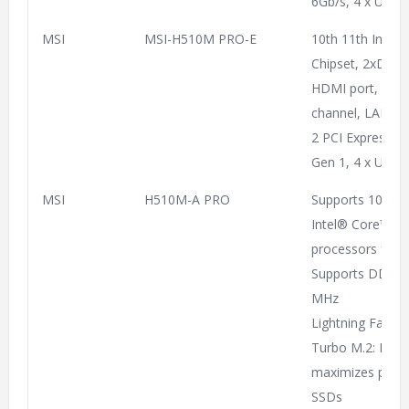
6Gb/s, 4 x USB 3
MSI
MSI-H510M PRO-E
10th 11th Intel
Chipset, 2xDDR4
HDMI port, Audi
channel, LAN 1G
2 PCI Express x1
Gen 1, 4 x USB 2
MSI
H510M-A PRO
Supports 10th G
Intel® Core™, 
processors for 
Supports DDR4 
MHz
Lightning Fast E
Turbo M.2: Runn
maximizes perf
SSDs