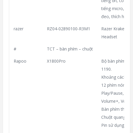
tiếng ồn, có thể
tiếng micro, thiế
đeo, thích hợp P
razer
RZ04-02890100-R3M1
Razer Kraken X 
Headset
#
TCT – bàn phím – chuột
Rapoo
X1800Pro
Bộ bàn phím K1
1190.
Khoảng cách dùn
12 phím nóng: F
Play/Pause, Prev
Volume+, Volume
Bàn phím thiết k
Chuột quang độ 
Pin sử dụng 12 