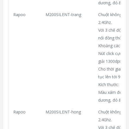
dương, đỏ & hồn
Rapoo
M200SILENT-trang
Chuột không dây
2.4Ghz.
Với 3 chế độ (T
nối đồng thời ch
Khoảng cách dù
Nút click cực êm
giải 1300dpi.
Cho thời gian sử
tục lên tới 9 thá
Kích thước: 98
Màu xám đen, xá
dương, đỏ & hồn
Rapoo
M200SILENT-hong
Chuột không dây
2.4Ghz.
Với 3 chế độ (T