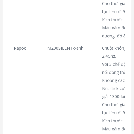
Cho thời gian sử
tục lên tới 9 thá
Kích thước: 98
Màu xám đen, xá
dương, đỏ & hồn
Rapoo
M200SILENT-xanh
Chuột không dây
2.4Ghz.
Với 3 chế độ (T
nối đồng thời ch
Khoảng cách dù
Nút click cực êm
giải 1300dpi.
Cho thời gian sử
tục lên tới 9 thá
Kích thước: 98
Màu xám đen, xá