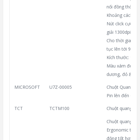
nối đồng thời ch
Khoảng cách dù
Nút click cực êm
giải 1300dpi.
Cho thời gian sử
tục lên tới 9 thá
Kích thước: 98
Màu xám đen, xá
dương, đỏ & hồn
MICROSOFT
U7Z-00005
Chuột Quang khô
Pin lên đến 6 th
TCT
TCTM100
Chuột quang US
Chuột quang máy
Ergonomic thân 
động tốt hơn với