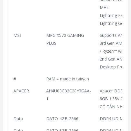
MHz
Lightning Fast Ex
Lightning Gen4 
MSI
MPG X570 GAMING
Supports AMD R
PLUS
3rd Gen AMD Ry
/ Ryzen™ with 
2nd Gen AMD Ry
Desktop Proces
#
RAM – made in taiwan
APACER
AH4U08G32C28Y7GAA-
Apacer DDR4 D
1
8GB 1.35V OC P
CÓ TẢN NHIỆT
Dato
DATO-4GB-2666
DDR4 UDIMM 2
Dato
DATO-8GB-2666
DDR4 UDIMM 2