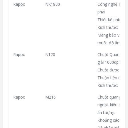
Rapoo
NK1800
Công nghệ Laser
phai
Thiết kế phím có
Kích thước: 4
Màng bảo vệ mạc
muối, độ ẩm cao
Rapoo
N120
Chuột Quang kết
giải 1000dpi.
Chuột được thiết
Thuận tiện điều 
Kích thước: 1
Rapoo
M216
Chuột quang kh
ngoại, kiểu dáng
ấn tượng.
Khoảng cách dùn
Độ phân giải 10