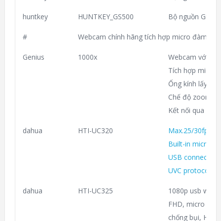
huntkey
HUNTKEY_GS500
Bộ nguồn GS500
#
Webcam chính hãng tích hợp micro đàm tho
Genius
1000x
Webcam với độ 
Tích hợp micro
Ống kính lấy nét
Chế độ zoom 3x
Kết nối qua cổn
dahua
HTI-UC320
Max.25/30fps@
Built-in microph
USB connection 
UVC protocol & h
dahua
HTI-UC325
1080p usb web
FHD, micro đa 
chống bụi, H265