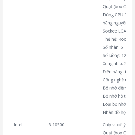
Quạt (box CHÍ
Dòng CPU Core i 
hãng nguyên sea
Socket: LGA 120
Thế hệ: Rocket 
Số nhân: 6
Số luồng: 12
Xung nhịp: 2.6 –
Điện năng tiêu 
Công nghệ CPU
Bộ nhớ đệm 12 
Bộ nhớ hỗ trợ t
Loại bộ nhớ DD
Nhân đồ họa In
Intel
i5-10500
Chíp vi xử lý I
Quạt (box CHÍ