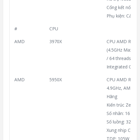
Cổng kết nối: V
Phụ kiện: Cáp n
#
CPU
AMD
3970X
CPU AMD Ryzen 
(4.5GHz Max Boo
/ 64 threads / 
Integrated Graph
AMD
5950X
CPU AMD RYZEN 
4.9GHz, AM4, 16
Hãng
Kiến trúc Zen 3
Số nhân: 16
Số luồng: 32
Xung nhịp CPU: 3
TDP: 105W