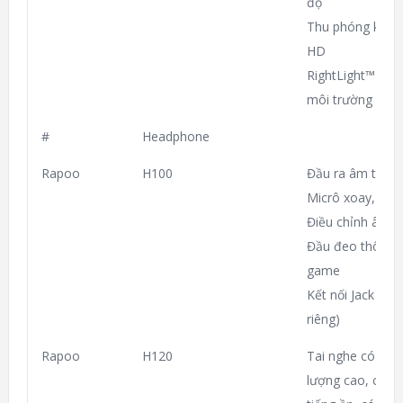
độ
Thu phóng kỹ thu
HD
RightLight™ 3 v
môi trường chiế
#
Headphone
Rapoo
H100
Đầu ra âm thanh
Micrô xoay, mang
Điều chỉnh âm l
Đầu đeo thông mi
game
Kết nối Jack 3
riêng)
Rapoo
H120
Tai nghe có dây
lượng cao, cuộc