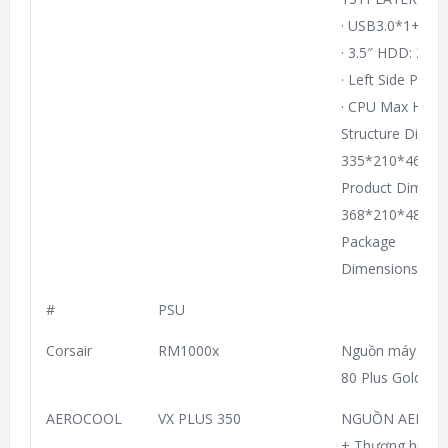
· USB3.0*1+US
· 3.5″ HDD: 2 2
· Left Side Pane
· CPU Max H / 
Structure Dimen
335*210*468M
Product Dimens
368*210*480M
Package
Dimensions(L*
#
PSU
Corsair
RM1000x
Nguồn máy tính
80 Plus Gold – F
AEROCOOL
VX PLUS 350
NGUỒN AEROCOO
+ Thương hiệu