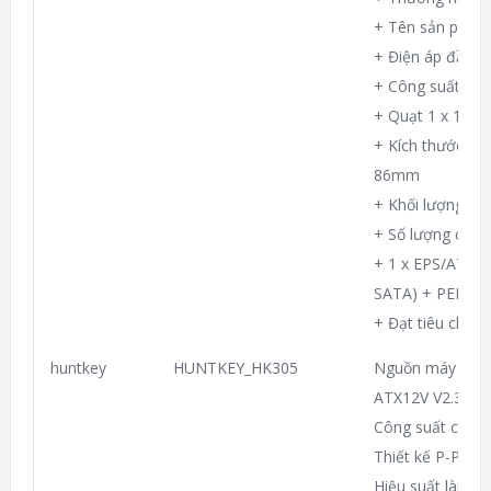
+ Tên sản phẩm 
+ Điện áp đầu v
+ Công suất tối
+ Quạt 1 x 120
+ Kích thước ( 
86mm
+ Khối lượng 15
+ Số lượng cable
+ 1 x EPS/ATX12
SATA) + PERIPH
+ Đạt tiêu chuẩ
huntkey
HUNTKEY_HK305
Nguồn máy tín
ATX12V V2.3 của
Công suất cực đ
Thiết kế P-PFC 
Hiệu suất làm vi