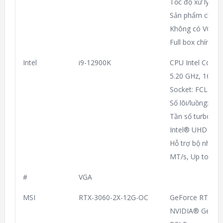
Tốc độ xử lý 3.6
Sản phẩm chính 
Không có VGA o
Full box chính 
Intel
i9-12900K
CPU Intel Core 
5.20 GHz, 16C24
Socket: FCLGA1
Số lõi/luồng: 16/
Tần số turbo tối
Intel® UHD Grap
Hỗ trợ bộ nhớ: 
MT/s, Up to DD
#
VGA
MSI
RTX-3060-2X-12G-OC
GeForce RTX™ 
NVIDIA® GeFor