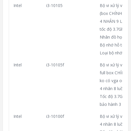
Intel
i3-10105
Bộ vi xử lý vi tí
(box CHÍNH HÃ
4 NHÂN 9 LUỒN
tốc độ 3.7Ghz –
Nhân đồ họa In
Bộ nhớ hỗ trợ t
Loại bộ nhớ DD
Intel
i3-10105f
Bộ vi xử lý vi tí
full box CHÍNH
ko có vga onbo
4 nhân 8 luồng x
Tốc độ 3.7GHZ –
bảo hành 3 năm
Intel
i3-10100f
Bộ vi xử lý vi tí
4 nhân 8 luồng