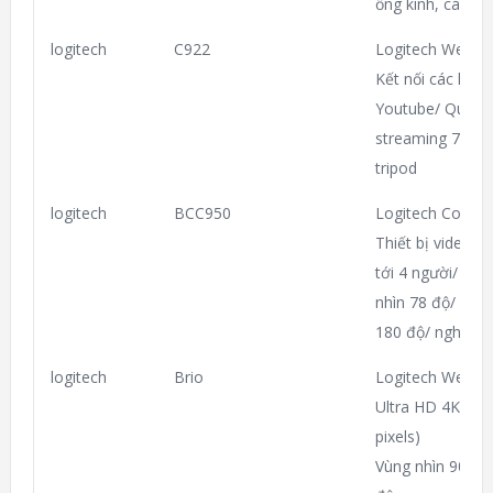
ống kính, cáp tín
logitech
C922
Logitech Webc
Kết nối các kênh
Youtube/ Quay f
streaming 720P 
tripod
logitech
BCC950
Logitech Confe
Thiết bị video/l
tới 4 người/ Ch
nhìn 78 độ/ Kết
180 độ/ nghiêng
logitech
Brio
Logitech Webcam
Ultra HD 4K vide
pixels)
Vùng nhìn 90 độ/