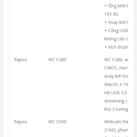
+ Ống kính hỗn 
105 độ.
+ Xoay linh hoạt
+ Cổng USB có t
không cần dùng 
+ Kích thước: 
Rapoo
WC C280
WC C280, webc
CMOS, micrô ké
xoay linh hoạt, 
MacOs X 10.6 trở
nối USB 2.0 hoặ
streaming cần 
thứ 3 tương thíc
Rapoo
WC C500
Webcam Rapoo C
2160), phạm vi 