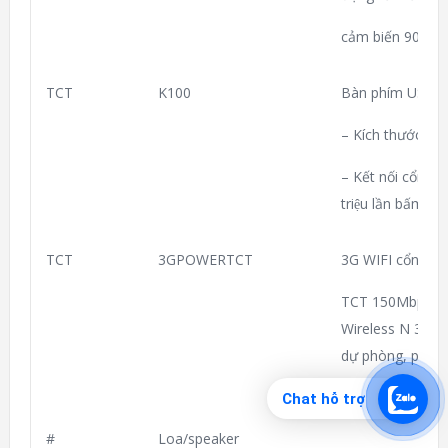
cảm biến 900DPI,
TCT
K100
Bàn phím USB
– Kích thước: 
– Kết nối cổng 
triệu lần bấm, 
TCT
3GPOWERTCT
3G WIFI cổng US
TCT 150Mbps Mob
Wireless N 3G/3
dự phòng, phát w
REPEATER, PIN
Chat hỗ trợ
#
Loa/speaker