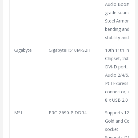
Audio Boost: Re
grade sound qual
Steel Armor: Pro
bending and EMI
stability and str
Gigabyte
GigabyteH510M-S2H
10th 11th Intel
Chipset, 2xDDR4
DVI-D port, 1 x 
Audio 2/4/5.1/7
PCI Express x16,
connector, 4 x 
8 x USB 2.0
MSI
PRO Z690-P DDR4
Supports 12th G
Gold and Celero
socket
Supports DDR4 