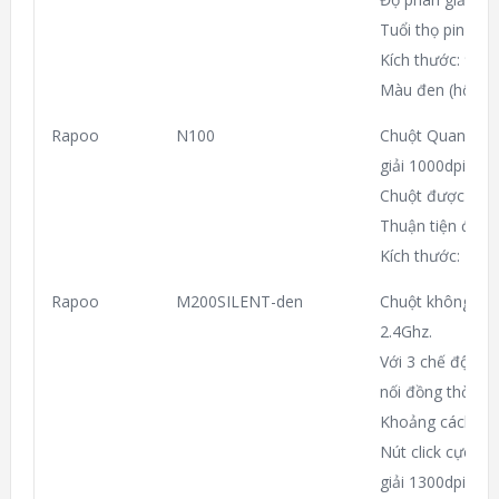
Tuổi thọ pin lên
Kích thước: 98
Màu đen (hộp gi
Rapoo
N100
Chuột Quang kết
giải 1000dpi.
Chuột được thiết
Thuận tiện điều 
Kích thước: 1
Rapoo
M200SILENT-den
Chuột không dây
2.4Ghz.
Với 3 chế độ (T
nối đồng thời ch
Khoảng cách dù
Nút click cực êm
giải 1300dpi.