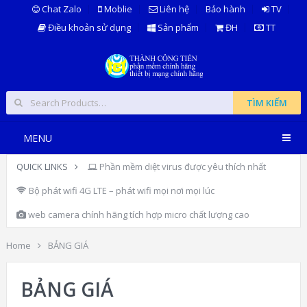
Chat Zalo
Moblie
Liên hệ
Bảo hành
TV
Điều khoản sử dụng
Sản phẩm
ĐH
TT
TÌM KIẾM
MENU
QUICK LINKS
Phần mềm diệt virus được yêu thích nhất
Bộ phát wifi 4G LTE – phát wifi mọi nơi mọi lúc
web camera chính hãng tích hợp micro chất lượng cao
Home
BẢNG GIÁ
BẢNG GIÁ