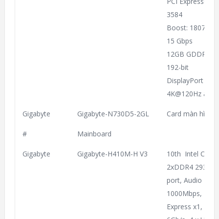
PCI Express® G
3584
Boost: 1807 MH
15 Gbps
12GB GDDR6
192-bit
DisplayPort x 3 
4K@120Hz as spe
Gigabyte
Gigabyte-N730D5-2GL
Card màn hình 
#
Mainboard
Gigabyte
Gigabyte-H410M-H V3
10th Intel CPU 
2xDDR4 2933Mhz
port, Audio 2/4/
1000Mbps, 1 x P
Express x1, 1 x 