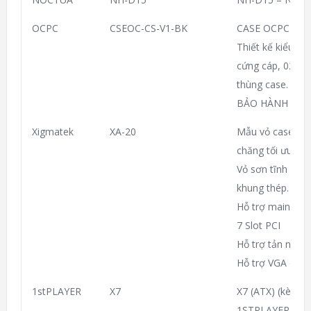
OCPC
CSEOC-CS-V1-BK
CASE OCPC CS-
Thiết kế kiểu dá
cứng cáp, 02 cổ
thùng case. Mai
BẢO HÀNH 12 t
Xigmatek
XA-20
Mẫu vỏ case văn
chăng tối ưu chi 
Vỏ sơn tĩnh điện
khung thép.
Hỗ trợ mainboar
7 Slot PCI
Hỗ trợ tản nhiệ
Hỗ trợ VGA dài 
1stPLAYER
X7
X7 (ATX) (kèm 3
1STPLAYER Gam