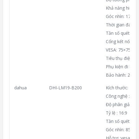
Khả năng hiển th
Góc nhìn: 178°(H
Thời gian đáp ứ
Tần số quét: 60
Cổng kết nối: V
VESA: 75×75mm
Tiêu thụ điện: 
Phụ kiện đi kèm
Bảo hành: 24 T
dahua
DHI-LM19-B200
Kích thước: 19.5
Công nghệ : LE
Độ phân giải: 1
Tỷ lệ : 16:9
Tần số quét : 60
Góc nhìn: 85°(H)
Hỗ trợ :vesa 7