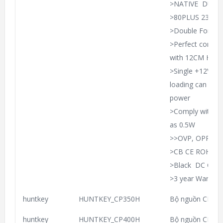
>NATIVE DUAL
>80PLUS 230V EU
>Double Forwar
>Perfect combina
with 12CM Hydra
>Single +12V ou
loading can be r
power
>Comply with E
as 0.5W
>>OVP, OPP, UV
>CB CE ROHS T
>Black DC Cabl
>3 year Warrant
huntkey
HUNTKEY_CP350H
Bộ nguồn CP-35
huntkey
HUNTKEY_CP400H
Bộ nguồn CP-40