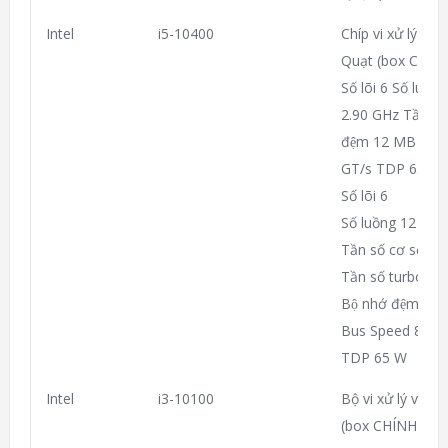
Intel
i5-10400
Chíp vi xử lý I
Quạt (box CHÍ
Số lõi 6 Số luồn
2.90 GHz Tần số 
đệm 12 MB Inte
GT/s TDP 65 W
Số lõi 6
Số luồng 12
Tần số cơ sở củ
Tần số turbo tối
Bộ nhớ đệm 12
Bus Speed 8 GT
TDP 65 W
Intel
i3-10100
Bộ vi xử lý vi tí
(box CHÍNH HÃ