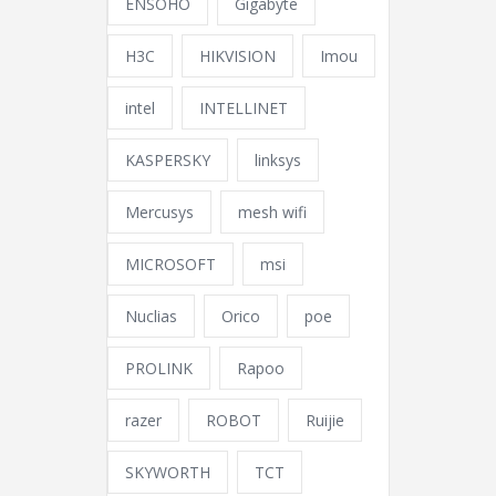
ENSOHO
Gigabyte
H3C
HIKVISION
Imou
intel
INTELLINET
KASPERSKY
linksys
Mercusys
mesh wifi
MICROSOFT
msi
Nuclias
Orico
poe
PROLINK
Rapoo
razer
ROBOT
Ruijie
SKYWORTH
TCT