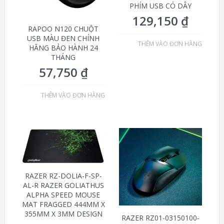
PHÍM USB CÓ DÂY
129,150
₫
RAPOO N120 CHUỘT
USB MÀU ĐEN CHÍNH
THÊM VÀO ĐƠN HÀNG
HÃNG BẢO HÀNH 24
THÁNG
57,750
₫
THÊM VÀO ĐƠN HÀNG
RAZER RZ-DOLIA-F-SP-
AL-R RAZER GOLIATHUS
ALPHA SPEED MOUSE
MAT FRAGGED 444MM X
355MM X 3MM DESIGN
RAZER RZ01-03150100-