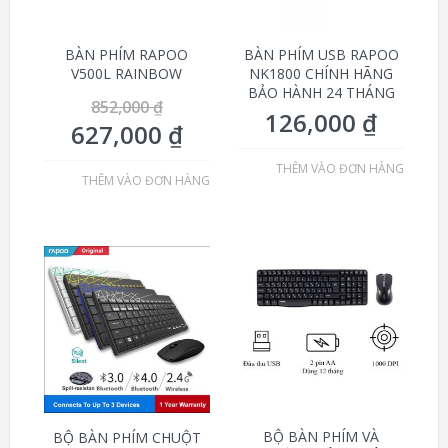
BÀN PHÍM RAPOO
BÀN PHÍM USB RAPOO
V500L RAINBOW
NK1800 CHÍNH HÃNG
BẢO HÀNH 24 THÁNG
852,000
₫
126,000
₫
627,000
₫
THÊM VÀO ĐƠN HÀNG
THÊM VÀO ĐƠN HÀNG
BỘ BÀN PHÍM VÀ
BỘ BÀN PHÍM CHUỘT