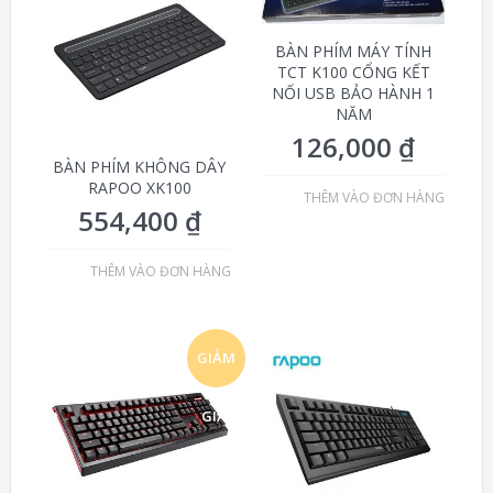
BÀN PHÍM MÁY TÍNH
TCT K100 CỔNG KẾT
NỐI USB BẢO HÀNH 1
NĂM
126,000
₫
BÀN PHÍM KHÔNG DÂY
RAPOO XK100
THÊM VÀO ĐƠN HÀNG
554,400
₫
THÊM VÀO ĐƠN HÀNG
GIẢM
GIÁ!