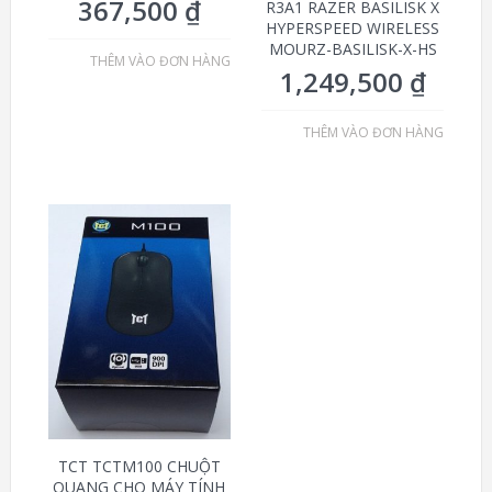
367,500
₫
R3A1 RAZER BASILISK X
HYPERSPEED WIRELESS
MOURZ-BASILISK-X-HS
THÊM VÀO ĐƠN HÀNG
1,249,500
₫
THÊM VÀO ĐƠN HÀNG
TCT TCTM100 CHUỘT
QUANG CHO MÁY TÍNH