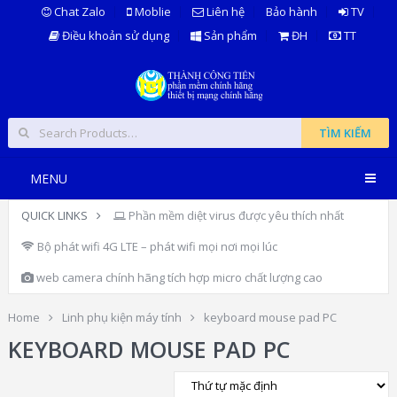
Chat Zalo
Moblie
Liên hệ
Bảo hành
TV
Điều khoản sử dụng
Sản phẩm
ĐH
TT
TÌM KIẾM
MENU
QUICK LINKS
Phần mềm diệt virus được yêu thích nhất
Bộ phát wifi 4G LTE – phát wifi mọi nơi mọi lúc
web camera chính hãng tích hợp micro chất lượng cao
Home
Linh phụ kiện máy tính
keyboard mouse pad PC
KEYBOARD MOUSE PAD PC