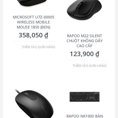
MICROSOFT U7Z-00005
WIRELESS MOBILE
MOUSE 1850 (ĐEN)
358,050
₫
RAPOO M22 SILENT
CHUỘT KHÔNG DÂY
CAO CẤP
THÊM VÀO ĐƠN HÀNG
123,900
₫
THÊM VÀO ĐƠN HÀNG
RAPOO NK1900 BÀN