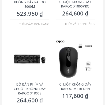
CHUỘT KHÔNG DÂY
KHÔNG DÂY RAPOO
RAPOO X1800PRO
8000M
264,600
₫
523,950
₫
THÊM VÀO ĐƠN HÀNG
THÊM VÀO ĐƠN HÀNG
BỘ BÀN PHÍM VÀ
CHUỘT KHÔNG DÂY
CHUỘT KHÔNG DÂY
RAPOO M216 ĐEN
RAPOO X1800S
117,600
₫
264,600
₫