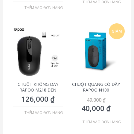
THÊM VÀO ĐƠN HÀNG
THÊM VÀO ĐƠN HÀNG
GIẢM
GIÁ!
CHUỘT KHÔNG DÂY
CHUỘT QUANG CÓ DÂY
RAPOO M218 ĐEN
RAPOO N100
126,000
₫
49,000
₫
40,000
₫
THÊM VÀO ĐƠN HÀNG
THÊM VÀO ĐƠN HÀNG