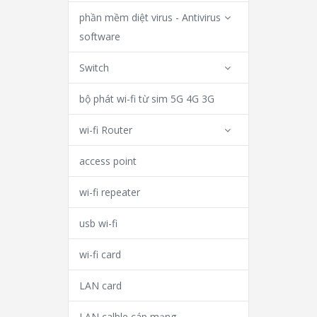
phần mềm diệt virus - Antivirus
software
Switch
bộ phát wi-fi từ sim 5G 4G 3G
wi-fi Router
access point
wi-fi repeater
usb wi-fi
wi-fi card
LAN card
LAN calble cáp mạng