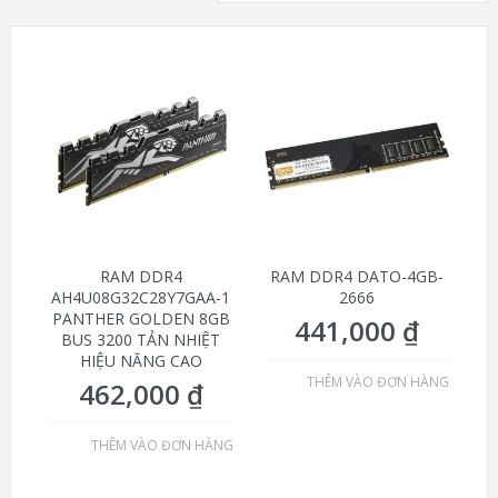
RAM DDR4
RAM DDR4 DATO-4GB-
AH4U08G32C28Y7GAA-1
2666
PANTHER GOLDEN 8GB
441,000
₫
BUS 3200 TẢN NHIỆT
HIỆU NĂNG CAO
THÊM VÀO ĐƠN HÀNG
462,000
₫
THÊM VÀO ĐƠN HÀNG