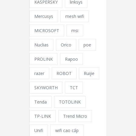
KASPERSKY
linksys
Mercusys
mesh wifi
MICROSOFT
msi
Nuclias
Orico
poe
PROLINK
Rapoo
razer
ROBOT
Ruijie
SKYWORTH
TCT
Tenda
TOTOLINK
TP-LINK
Trend Micro
Unifi
wifi cao cấp