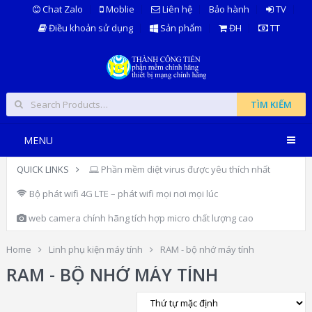
Chat Zalo
Moblie
Liên hệ
Bảo hành
TV
Điều khoản sử dụng
Sản phẩm
ĐH
TT
TÌM KIẾM
MENU
QUICK LINKS
Phần mềm diệt virus được yêu thích nhất
Bộ phát wifi 4G LTE – phát wifi mọi nơi mọi lúc
web camera chính hãng tích hợp micro chất lượng cao
Home
Linh phụ kiện máy tính
RAM - bộ nhớ máy tính
RAM - BỘ NHỚ MÁY TÍNH