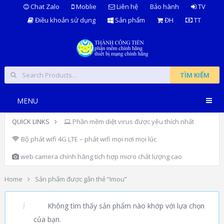
Chat Zalo
Moblie
Liên hệ
Bảo hành
TV
Điều khoản sử dụng
Sản phẩm
ĐH
TT
TÌM KIẾM
MENU
QUICK LINKS
Phần mềm diệt virus được yêu thích nhất
Bộ phát wifi 4G LTE – phát wifi mọi nơi mọi lúc
web camera chính hãng tích hợp micro chất lượng cao
Home
Sản phẩm được gắn thẻ “Imou”
IMOU
Không tìm thấy sản phẩm nào khớp với lựa chọn
của bạn.