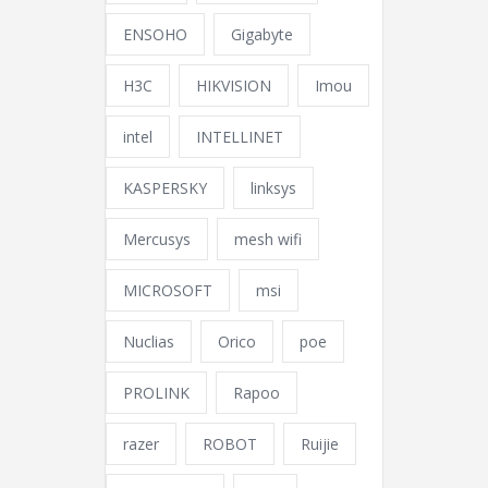
ENSOHO
Gigabyte
H3C
HIKVISION
Imou
intel
INTELLINET
KASPERSKY
linksys
Mercusys
mesh wifi
MICROSOFT
msi
Nuclias
Orico
poe
PROLINK
Rapoo
razer
ROBOT
Ruijie