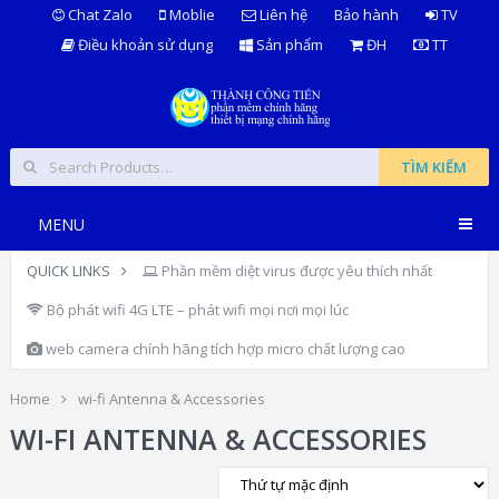
Chat Zalo
Moblie
Liên hệ
Bảo hành
TV
Điều khoản sử dụng
Sản phẩm
ĐH
TT
TÌM KIẾM
MENU
QUICK LINKS
Phần mềm diệt virus được yêu thích nhất
Bộ phát wifi 4G LTE – phát wifi mọi nơi mọi lúc
web camera chính hãng tích hợp micro chất lượng cao
Home
wi-fi Antenna & Accessories
WI-FI ANTENNA & ACCESSORIES