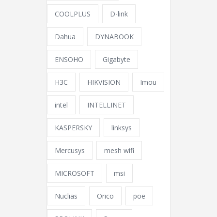
COOLPLUS
D-link
Dahua
DYNABOOK
ENSOHO
Gigabyte
H3C
HIKVISION
Imou
intel
INTELLINET
KASPERSKY
linksys
Mercusys
mesh wifi
MICROSOFT
msi
Nuclias
Orico
poe