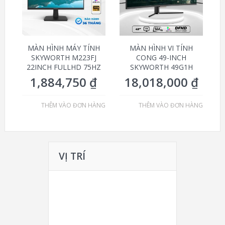
MÀN HÌNH MÁY TÍNH
MÀN HÌNH VI TÍNH
SKYWORTH M223FJ
CONG 49-INCH
22INCH FULLHD 75HZ
SKYWORTH 49G1H
1,884,750
₫
18,018,000
₫
THÊM VÀO ĐƠN HÀNG
THÊM VÀO ĐƠN HÀNG
VỊ TRÍ