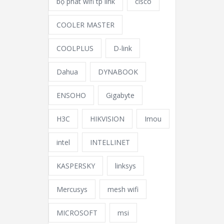
bộ phát wifi tp link
cisco
COOLER MASTER
COOLPLUS
D-link
Dahua
DYNABOOK
ENSOHO
Gigabyte
H3C
HIKVISION
Imou
intel
INTELLINET
KASPERSKY
linksys
Mercusys
mesh wifi
MICROSOFT
msi