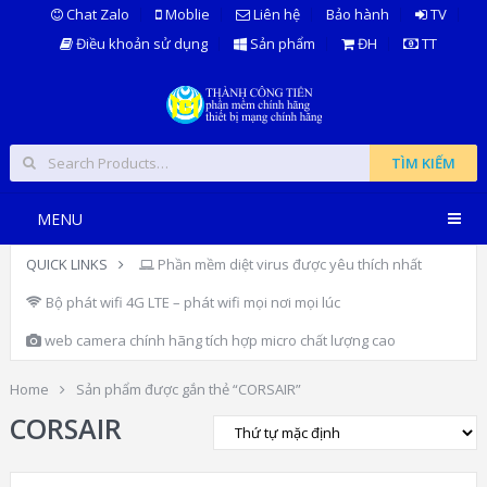
Chat Zalo
Moblie
Liên hệ
Bảo hành
TV
Điều khoản sử dụng
Sản phẩm
ĐH
TT
TÌM KIẾM
MENU
QUICK LINKS
Phần mềm diệt virus được yêu thích nhất
Bộ phát wifi 4G LTE – phát wifi mọi nơi mọi lúc
web camera chính hãng tích hợp micro chất lượng cao
Home
Sản phẩm được gắn thẻ “CORSAIR”
CORSAIR