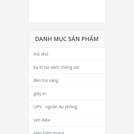
DANH MỤC SẢN PHẨM
thẻ nhớ
ba lô túi xách chống sốc
đèn trợ sáng
giấy in
UPS - nguồn dự phòng
sim data
kềm bấm mạng