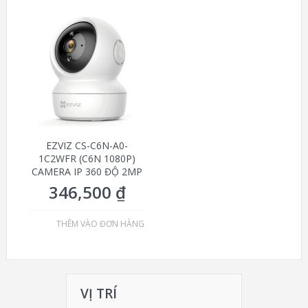
EZVIZ CS-C6N-A0-
1C2WFR (C6N 1080P)
CAMERA IP 360 ĐỘ 2MP
346,500
₫
THÊM VÀO ĐƠN HÀNG
VỊ TRÍ