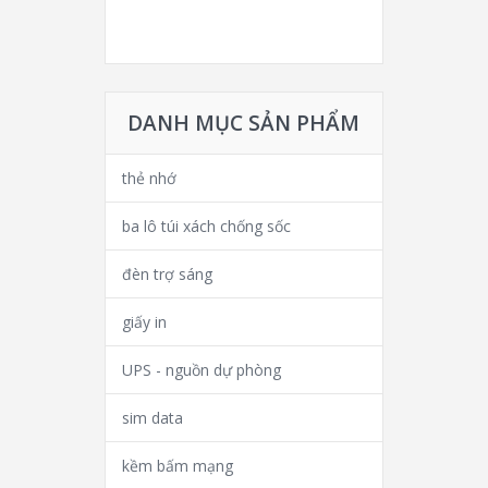
DANH MỤC SẢN PHẨM
thẻ nhớ
ba lô túi xách chống sốc
đèn trợ sáng
giấy in
UPS - nguồn dự phòng
sim data
kềm bấm mạng