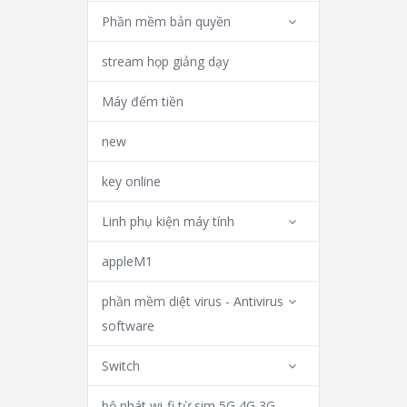
Phần mềm bản quyền
stream họp giảng dạy
Máy đếm tiền
new
key online
Linh phụ kiện máy tính
appleM1
phần mềm diệt virus - Antivirus
software
Switch
bộ phát wi-fi từ sim 5G 4G 3G