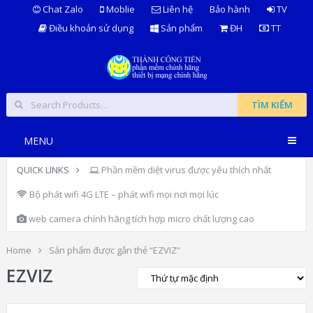
Chat Zalo
Moblie
Liên hệ
Bảo hành
TV
Điều khoản sử dụng
Sản phẩm
ĐH
TT
TÌM KIẾM
MENU
QUICK LINKS
Phần mềm diệt virus được yêu thích nhất
Bộ phát wifi 4G LTE – phát wifi mọi nơi mọi lúc
web camera chính hãng tích hợp micro chất lượng cao
Home
Sản phẩm được gắn thẻ “EZVIZ”
EZVIZ