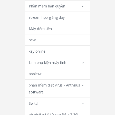
Phần mềm bản quyền
stream họp giảng dạy
Máy đếm tiền
new
key online
Linh phụ kiện máy tính
appleM1
phần mềm diệt virus - Antivirus
software
Switch
bộ phát wi-fi từ sim 5G 4G 3G