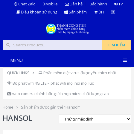
Chat Zalo
Moblie
Liên hệ
Bảo hành
TV
Điều khoản sử dụng
Sản phẩm
ĐH
TT
TÌM KIẾM
MENU
QUICK LINKS
Phần mềm diệt virus được yêu thích nhất
Bộ phát wifi 4G LTE – phát wifi mọi nơi mọi lúc
web camera chính hãng tích hợp micro chất lượng cao
Home
Sản phẩm được gắn thẻ “Hansol”
HANSOL