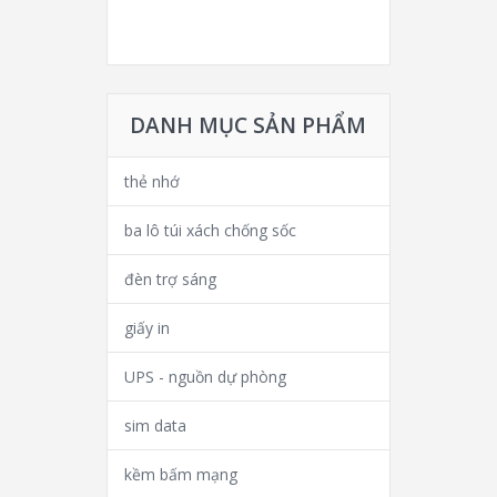
DANH MỤC SẢN PHẨM
thẻ nhớ
ba lô túi xách chống sốc
đèn trợ sáng
giấy in
UPS - nguồn dự phòng
sim data
kềm bấm mạng