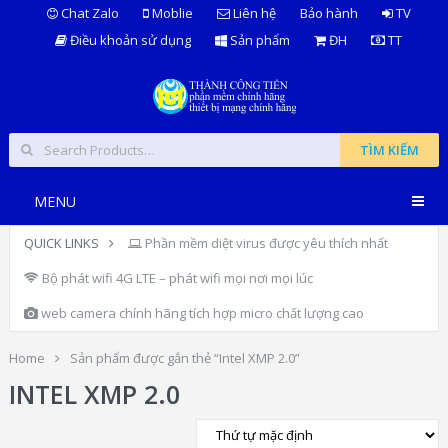
Chat Zalo
Moblie
Liên hệ
Bảo hành
TV
Điều khoản sử dụng
Sản phẩm
ĐH
TT
TÌM KIẾM
MENU
QUICK LINKS
Phần mềm diệt virus được yêu thích nhất
Bộ phát wifi 4G LTE – phát wifi mọi nơi mọi lúc
web camera chính hãng tích hợp micro chất lượng cao
Home
Sản phẩm được gắn thẻ “Intel XMP 2.0”
INTEL XMP 2.0