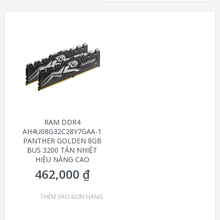
RAM DDR4
AH4U08G32C28Y7GAA-1
PANTHER GOLDEN 8GB
BUS 3200 TẢN NHIỆT
HIỆU NĂNG CAO
462,000
₫
THÊM VÀO ĐƠN HÀNG