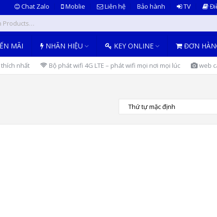
Chat Zalo
Moblie
Liên hệ
Bảo hành
TV
Đi
ẾN MÃI
NHÃN HIỆU
KEY ONLINE
ĐƠN HÀN
thích nhất
Bộ phát wifi 4G LTE – phát wifi mọi nơi mọi lúc
web ca