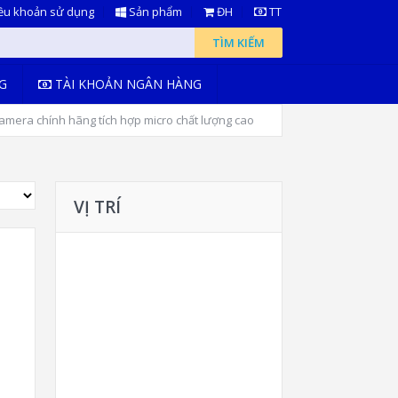
ều khoản sử dụng
Sản phẩm
ĐH
TT
TÌM KIẾM
G
TÀI KHOẢN NGÂN HÀNG
mera chính hãng tích hợp micro chất lượng cao
VỊ TRÍ