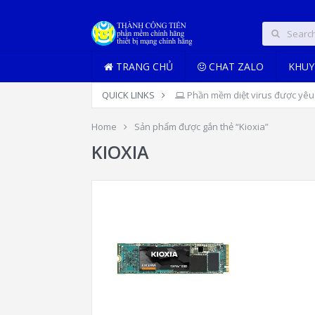
TRANG CHỦ
CHAT ZALO
KHUY
QUICK LINKS
Phần mềm diệt virus được yêu 
Home
Sản phẩm được gắn thẻ “Kioxia”
KIOXIA