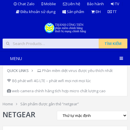
Chat Zalo
Moblie
Liên hệ
Bảo hành
TV
Điều khoản sử dụng
Sản phẩm
ĐH
TT
TÌM KIẾM
MENU
QUICK LINKS
Phần mềm diệt virus được yêu thích nhất
Bộ phát wifi 4G LTE – phát wifi mọi nơi mọi lúc
web camera chính hãng tích hợp micro chất lượng cao
Home
Sản phẩm được gắn thẻ “netgear”
NETGEAR