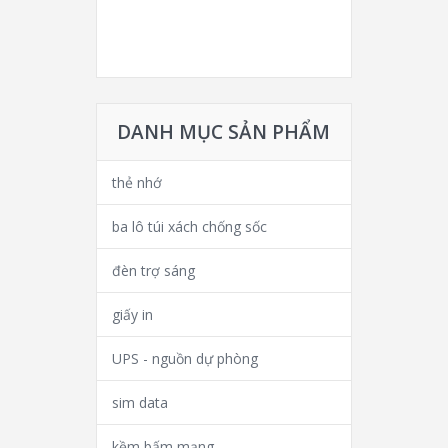
DANH MỤC SẢN PHẨM
thẻ nhớ
ba lô túi xách chống sốc
đèn trợ sáng
giấy in
UPS - nguồn dự phòng
sim data
kềm bấm mạng