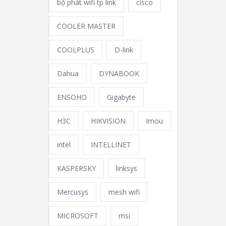
bộ phát wifi tp link
cisco
COOLER MASTER
COOLPLUS
D-link
Dahua
DYNABOOK
ENSOHO
Gigabyte
H3C
HIKVISION
Imou
intel
INTELLINET
KASPERSKY
linksys
Mercusys
mesh wifi
MICROSOFT
msi