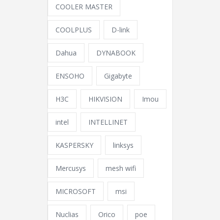
COOLER MASTER
COOLPLUS
D-link
Dahua
DYNABOOK
ENSOHO
Gigabyte
H3C
HIKVISION
Imou
intel
INTELLINET
KASPERSKY
linksys
Mercusys
mesh wifi
MICROSOFT
msi
Nuclias
Orico
poe