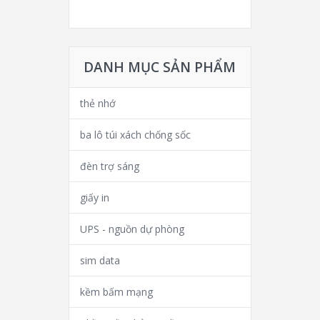
DANH MỤC SẢN PHẨM
thẻ nhớ
ba lô túi xách chống sốc
đèn trợ sáng
giấy in
UPS - nguồn dự phòng
sim data
kềm bấm mạng