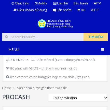
Chat Zalo
Moblie
Liên hệ
Bảo hành
TV
Điều khoản sử dụng
Sản phẩm
ĐH
TT
TÌM KIẾM
MENU
QUICK LINKS
Phần mềm diệt virus được yêu thích nhất
Bộ phát wifi 4G LTE – phát wifi mọi nơi mọi lúc
web camera chính hãng tích hợp micro chất lượng cao
Home
Sản phẩm được gắn thẻ “Procash”
PROCASH