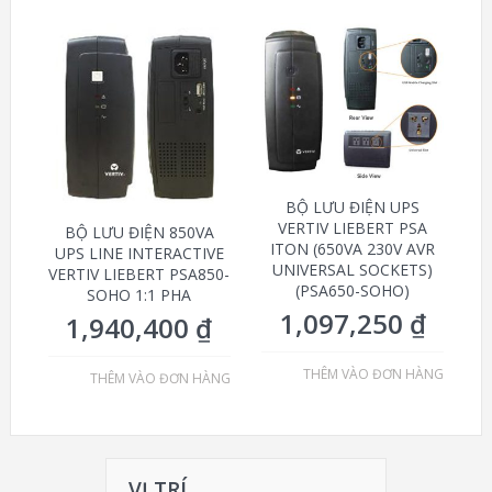
BỘ LƯU ĐIỆN UPS
VERTIV LIEBERT PSA
BỘ LƯU ĐIỆN 850VA
ITON (650VA 230V AVR
UPS LINE INTERACTIVE
UNIVERSAL SOCKETS)
VERTIV LIEBERT PSA850-
(PSA650-SOHO)
SOHO 1:1 PHA
1,097,250
₫
1,940,400
₫
THÊM VÀO ĐƠN HÀNG
THÊM VÀO ĐƠN HÀNG
VỊ TRÍ