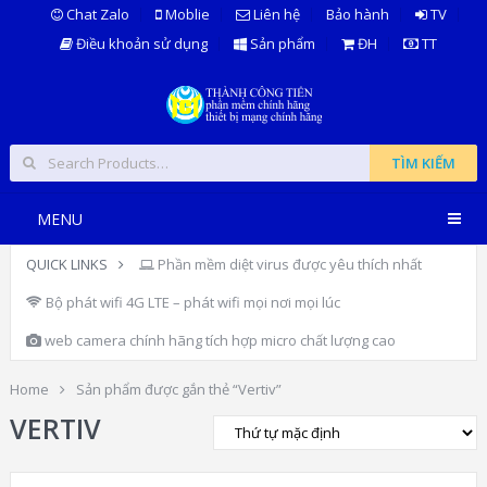
Chat Zalo
Moblie
Liên hệ
Bảo hành
TV
Điều khoản sử dụng
Sản phẩm
ĐH
TT
TÌM KIẾM
MENU
QUICK LINKS
Phần mềm diệt virus được yêu thích nhất
Bộ phát wifi 4G LTE – phát wifi mọi nơi mọi lúc
web camera chính hãng tích hợp micro chất lượng cao
Home
Sản phẩm được gắn thẻ “Vertiv”
VERTIV