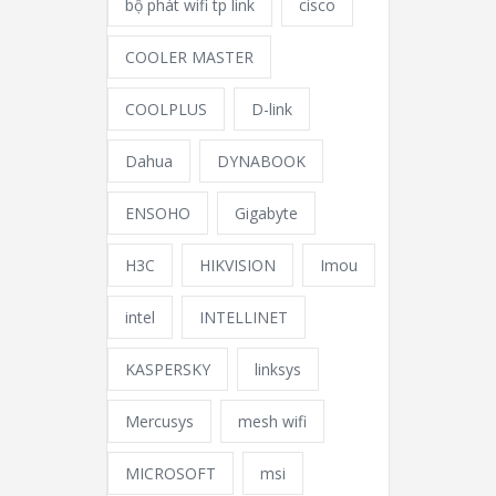
bộ phát wifi tp link
cisco
COOLER MASTER
COOLPLUS
D-link
Dahua
DYNABOOK
ENSOHO
Gigabyte
H3C
HIKVISION
Imou
intel
INTELLINET
KASPERSKY
linksys
Mercusys
mesh wifi
MICROSOFT
msi