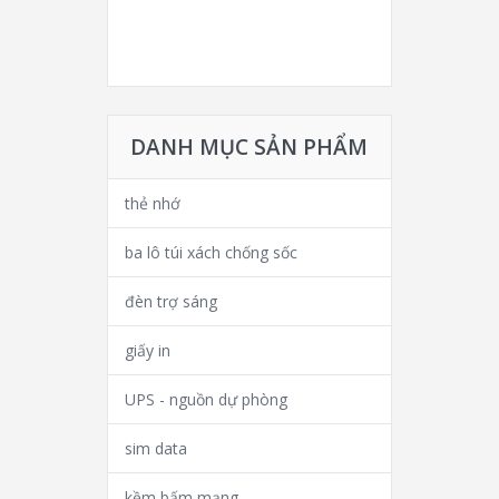
DANH MỤC SẢN PHẨM
thẻ nhớ
ba lô túi xách chống sốc
đèn trợ sáng
giấy in
UPS - nguồn dự phòng
sim data
kềm bấm mạng