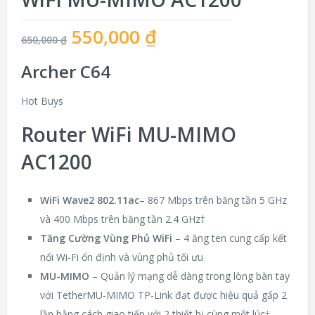
550,000
₫
650,000
₫
Archer C64
Hot Buys
Router WiFi MU-MIMO
AC1200
WiFi
Wave2 802.11ac
– 867 Mbps trên băng tần 5 GHz
và 400 Mbps trên băng tần 2.4 GHz
†
Tăng Cường Vùng Phủ WiFi
– 4 ăng ten cung cấp kết
nối Wi-Fi ổn định và vùng phủ tối ưu
MU-MIMO
– Quản lý mạng dễ dàng trong lòng bàn tay
với TetherMU-MIMO TP-Link đạt được hiệu quả gấp 2
lần bằng cách giao tiếp với 2 thiết bị cùng một lúc
‡