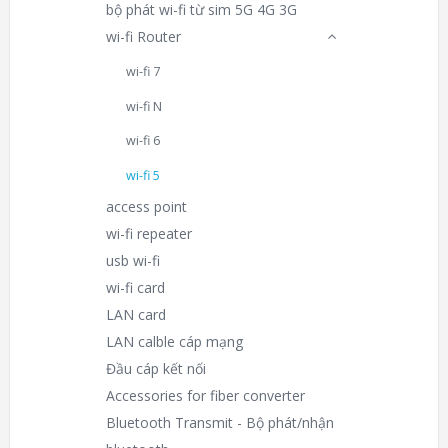
bộ phát wi-fi từ sim 5G 4G 3G
wi-fi Router
wi-fi 7
wi-fi N
wi-fi 6
wi-fi 5
access point
wi-fi repeater
usb wi-fi
wi-fi card
LAN card
LAN calble cáp mạng
Đầu cáp kết nối
Accessories for fiber converter
Bluetooth Transmit - Bộ phát/nhận