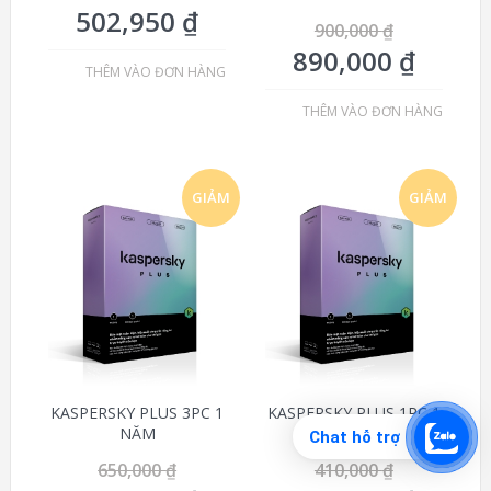
502,950
₫
900,000
₫
890,000
₫
THÊM VÀO ĐƠN HÀNG
THÊM VÀO ĐƠN HÀNG
GIẢM
GIẢM
GIÁ!
GIÁ!
KASPERSKY PLUS 3PC 1
KASPERSKY PLUS 1PC 1
NĂM
NĂM
Chat hỗ trợ
650,000
₫
410,000
₫