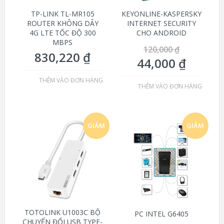
TP-LINK TL-MR105
KEYONLINE-KASPERSKY
ROUTER KHÔNG DÂY
INTERNET SECURITY
4G LTE TỐC ĐỘ 300
CHO ANDROID
MBPS
120,000
₫
830,220
₫
44,000
₫
THÊM VÀO ĐƠN HÀNG
THÊM VÀO ĐƠN HÀNG
GIẢM
GIẢM
GIÁ!
GIÁ!
TOTOLINK U1003C BỘ
PC INTEL G6405
CHUYỂN ĐỔI USB TYPE-