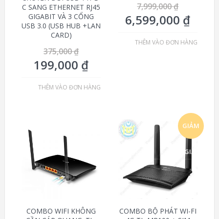
7,999,000
₫
C SANG ETHERNET RJ45
6,599,000
₫
GIGABIT VÀ 3 CỔNG
USB 3.0 (USB HUB +LAN
CARD)
THÊM VÀO ĐƠN HÀNG
375,000
₫
199,000
₫
THÊM VÀO ĐƠN HÀNG
GIẢM
GIÁ!
COMBO WIFI KHÔNG
COMBO BỘ PHÁT WI-FI