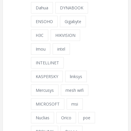
Dahua
DYNABOOK
ENSOHO
Gigabyte
H3C
HIKVISION
Imou
intel
INTELLINET
KASPERSKY
linksys
Mercusys
mesh wifi
MICROSOFT
msi
Nuclias
Orico
poe