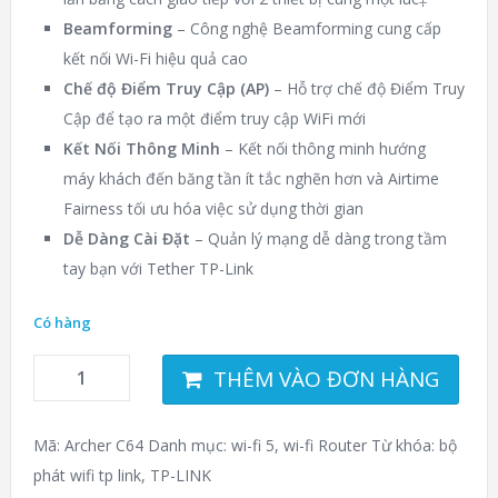
Beamforming
– Công nghệ Beamforming cung cấp
kết nối Wi-Fi hiệu quả cao
Chế độ Điểm Truy Cập (AP)
– Hỗ trợ chế độ Điểm Truy
Cập để tạo ra một điểm truy cập WiFi mới
Kết Nối Thông Minh
– Kết nối thông minh hướng
máy khách đến băng tần ít tắc nghẽn hơn và Airtime
Fairness tối ưu hóa việc sử dụng thời gian
Dễ Dàng Cài Đặt
– Quản lý mạng dễ dàng trong tầm
tay bạn với Tether TP-Link
Có hàng
THÊM VÀO ĐƠN HÀNG
Mã:
Archer C64
Danh mục:
wi-fi 5
,
wi-fi Router
Từ khóa:
bộ
phát wifi tp link
,
TP-LINK