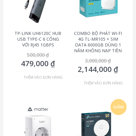
TP-LINK UH6120C HUB
COMBO BỘ PHÁT WI-FI
USB TYPE-C 6 CỔNG
4G TL-MR105 + SIM
VỚI RJ45 1GBPS
DATA 6000GB DÙNG 1
NĂM KHÔNG NẠP TIỀN
500,000
₫
3,000,000
₫
479,000
₫
2,144,000
₫
THÊM VÀO ĐƠN HÀNG
THÊM VÀO ĐƠN HÀNG
GIẢM
GIÁ!