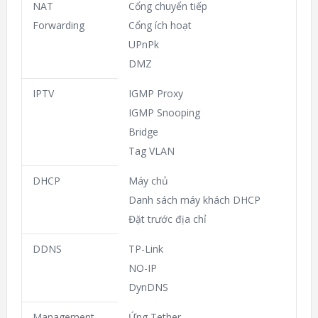
NAT
Cổng chuyển tiếp
Forwarding
Cổng ích hoạt
UPnPk
DMZ
IPTV
IGMP Proxy
IGMP Snooping
Bridge
Tag VLAN
DHCP
Máy chủ
Danh sách máy khách DHCP
Đặt trước địa chỉ
DDNS
TP-Link
NO-IP
DynDNS
Management
Ứng Tether