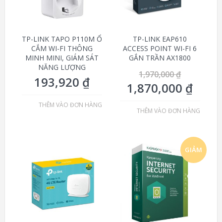
TP-LINK TAPO P110M Ổ
TP-LINK EAP610
CẮM WI-FI THÔNG
ACCESS POINT WI-FI 6
MINH MINI, GIÁM SÁT
GẮN TRẦN AX1800
NĂNG LƯỢNG
1,970,000
₫
193,920
₫
1,870,000
₫
THÊM VÀO ĐƠN HÀNG
THÊM VÀO ĐƠN HÀNG
GIẢM
GIÁ!