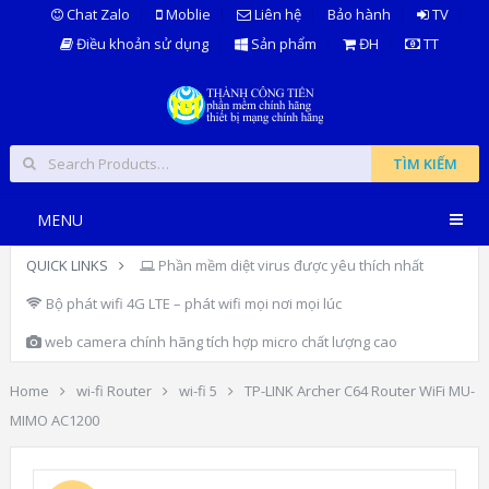
Chat Zalo
Moblie
Liên hệ
Bảo hành
TV
Điều khoản sử dụng
Sản phẩm
ĐH
TT
TÌM KIẾM
MENU
QUICK LINKS
Phần mềm diệt virus được yêu thích nhất
Bộ phát wifi 4G LTE – phát wifi mọi nơi mọi lúc
web camera chính hãng tích hợp micro chất lượng cao
Home
wi-fi Router
wi-fi 5
TP-LINK Archer C64 Router WiFi MU-
MIMO AC1200