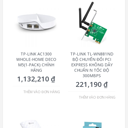
TP-LINK AC1300
TP-LINK TL-WN881ND
WHOLE-HOME DECO
BỘ CHUYỂN ĐỔI PCI
M5(1-PACK) CHÍNH
EXPRESS KHÔNG DÂY
HÃNG
CHUẨN N TỐC ĐỘ
300MBPS
1,132,210
₫
221,190
₫
THÊM VÀO ĐƠN HÀNG
THÊM VÀO ĐƠN HÀNG