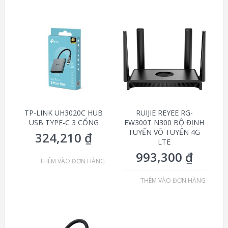
TP-LINK UH3020C HUB
RUIJIE REYEE RG-
USB TYPE-C 3 CỔNG
EW300T N300 BỘ ĐỊNH
TUYẾN VÔ TUYẾN 4G
324,210
₫
LTE
993,300
₫
THÊM VÀO ĐƠN HÀNG
THÊM VÀO ĐƠN HÀNG