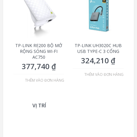
TP-LINK RE200 BỘ MỞ
TP-LINK UH3020C HUB
RỘNG SÓNG WI-FI
USB TYPE-C 3 CỔNG
AC750
324,210
₫
377,740
₫
THÊM VÀO ĐƠN HÀNG
THÊM VÀO ĐƠN HÀNG
VỊ TRÍ