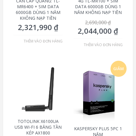
CẦN CÁP QUANG: TL-
4G TL-MR100 + SIM
MR6400 + SIM DATA
DATA 6000GB DÙNG 1
6000GB DÙNG 1 NĂM
NĂM KHÔNG NẠP TIỀN
KHÔNG NẠP TIỀN
2,690,000
₫
2,321,990
₫
2,044,000
₫
THÊM VÀO ĐƠN HÀNG
THÊM VÀO ĐƠN HÀNG
GIẢM
GIÁ!
TOTOLINK X6100UA
USB WI-FI 6 BĂNG TẦN
KASPERSKY PLUS 5PC 1
KÉP AX1800
NĂM