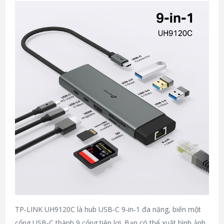
TP‑LINK UH9120C là hub USB‑C 9‑in‑1 đa năng, biến một
cổng USB‑C thành 9 cổng tiện lợi. Bạn có thể xuất hình ảnh