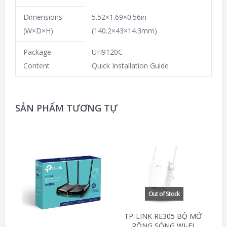
Dimensions
5.52×1.69×0.56in
(W×D×H)
(140.2×43×14.3mm)
Package
UH9120C
Content
Quick Installation Guide
SẢN PHẨM TƯƠNG TỰ
TP-LINK RE305 BỘ MỞ
RỘNG SÓNG WI-FI