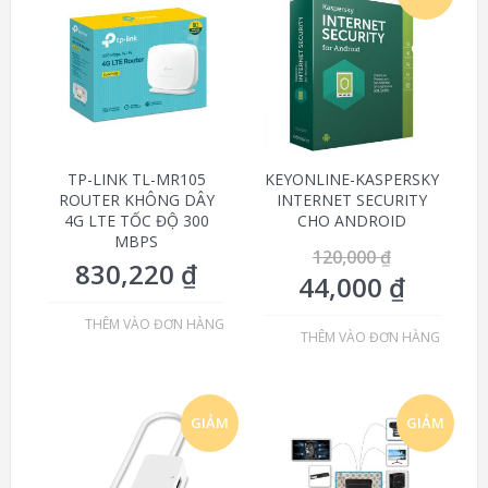
GIÁ!
TP-LINK TL-MR105
KEYONLINE-KASPERSKY
ROUTER KHÔNG DÂY
INTERNET SECURITY
4G LTE TỐC ĐỘ 300
CHO ANDROID
MBPS
120,000
₫
830,220
₫
44,000
₫
THÊM VÀO ĐƠN HÀNG
THÊM VÀO ĐƠN HÀNG
GIẢM
GIẢM
GIÁ!
GIÁ!