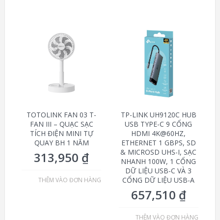
TOTOLINK FAN 03 T-
TP-LINK UH9120C HUB
FAN III – QUẠC SẠC
USB TYPE-C 9 CỔNG
TÍCH ĐIỆN MINI TỰ
HDMI 4K@60HZ,
QUAY BH 1 NĂM
ETHERNET 1 GBPS, SD
& MICROSD UHS-I, SẠC
313,950
₫
NHANH 100W, 1 CỔNG
DỮ LIỆU USB-C VÀ 3
CỔNG DỮ LIỆU USB-A
THÊM VÀO ĐƠN HÀNG
657,510
₫
THÊM VÀO ĐƠN HÀNG