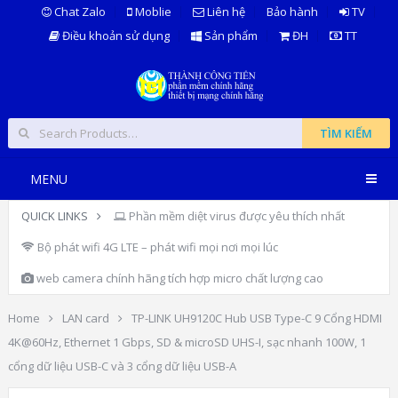
Chat Zalo
Moblie
Liên hệ
Bảo hành
TV
Điều khoản sử dụng
Sản phẩm
ĐH
TT
TÌM KIẾM
MENU
QUICK LINKS
Phần mềm diệt virus được yêu thích nhất
Bộ phát wifi 4G LTE – phát wifi mọi nơi mọi lúc
web camera chính hãng tích hợp micro chất lượng cao
Home
LAN card
TP-LINK UH9120C Hub USB Type-C 9 Cổng HDMI
4K@60Hz, Ethernet 1 Gbps, SD & microSD UHS-I, sạc nhanh 100W, 1
cổng dữ liệu USB-C và 3 cổng dữ liệu USB-A