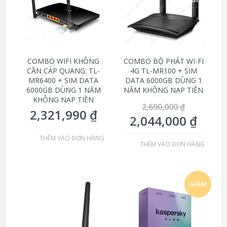
COMBO WIFI KHÔNG
COMBO BỘ PHÁT WI-FI
CẦN CÁP QUANG: TL-
4G TL-MR100 + SIM
MR6400 + SIM DATA
DATA 6000GB DÙNG 1
6000GB DÙNG 1 NĂM
NĂM KHÔNG NẠP TIỀN
KHÔNG NẠP TIỀN
2,690,000
₫
2,321,990
₫
2,044,000
₫
THÊM VÀO ĐƠN HÀNG
THÊM VÀO ĐƠN HÀNG
GIẢM
GIÁ!