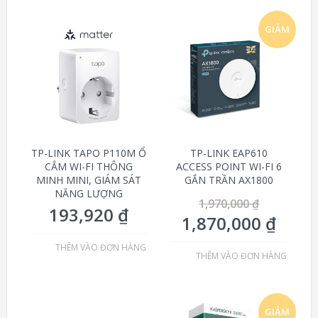
GIẢM
GIÁ!
TP-LINK TAPO P110M Ổ
TP-LINK EAP610
CẮM WI-FI THÔNG
ACCESS POINT WI-FI 6
MINH MINI, GIÁM SÁT
GẮN TRẦN AX1800
NĂNG LƯỢNG
1,970,000
₫
193,920
₫
1,870,000
₫
THÊM VÀO ĐƠN HÀNG
THÊM VÀO ĐƠN HÀNG
GIẢM