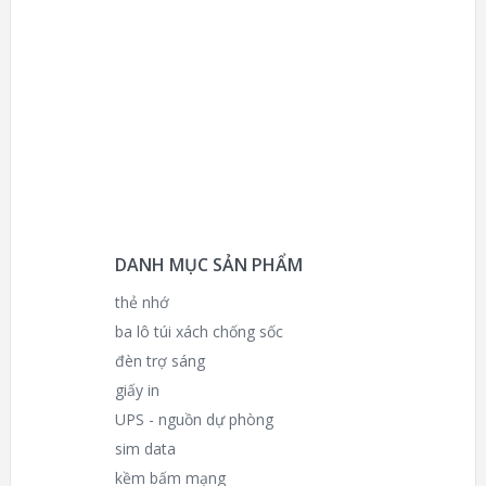
DANH MỤC SẢN PHẨM
thẻ nhớ
ba lô túi xách chống sốc
đèn trợ sáng
giấy in
UPS - nguồn dự phòng
sim data
kềm bấm mạng