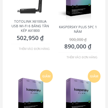
TOTOLINK X6100UA
USB WI-FI 6 BĂNG TẦN
KASPERSKY PLUS 5PC 1
KÉP AX1800
NĂM
502,950
₫
900,000
₫
890,000
₫
THÊM VÀO ĐƠN HÀNG
THÊM VÀO ĐƠN HÀNG
GIẢM
GIẢM
GIÁ!
GIÁ!