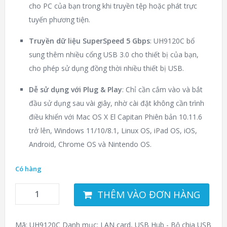
cho PC của bạn trong khi truyền tệp hoặc phát trực
tuyến phương tiện.
Truyền dữ liệu SuperSpeed 5 Gbps
: UH9120C bổ
sung thêm nhiều cổng USB 3.0 cho thiết bị của bạn,
cho phép sử dụng đồng thời nhiều thiết bị USB.
Dễ sử dụng với Plug & Play
: Chỉ cần cắm vào và bắt
đầu sử dụng sau vài giây, nhờ cài đặt không cần trình
điều khiển với Mac OS X El Capitan Phiên bản 10.11.6
trở lên, Windows 11/10/8.1, Linux OS, iPad OS, iOS,
Android, Chrome OS và Nintendo OS.
Có hàng
THÊM VÀO ĐƠN HÀNG
Mã:
UH9120C
Danh mục:
LAN card
,
USB Hub - Bộ chia USB