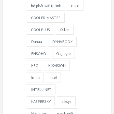
bộ phát wifi tp link
cisco
COOLER MASTER
COOLPLUS
D-link
Dahua
DYNABOOK
ENSOHO
Gigabyte
H3C
HIKVISION
Imou
intel
INTELLINET
KASPERSKY
linksys
Mercusys
mesh wifi