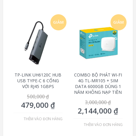
GIẢM
GIẢM
GIÁ!
GIÁ!
TP-LINK UH6120C HUB
COMBO BỘ PHÁT WI-FI
USB TYPE-C 6 CỔNG
4G TL-MR105 + SIM
VỚI RJ45 1GBPS
DATA 6000GB DÙNG 1
NĂM KHÔNG NẠP TIỀN
500,000
₫
3,000,000
₫
479,000
₫
2,144,000
₫
THÊM VÀO ĐƠN HÀNG
THÊM VÀO ĐƠN HÀNG