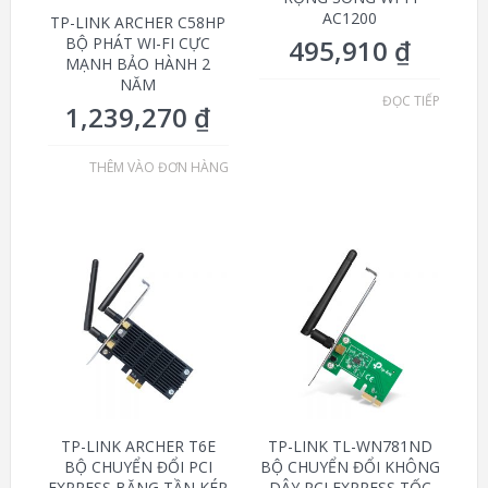
AC1200
TP-LINK ARCHER C58HP
BỘ PHÁT WI-FI CỰC
495,910
₫
MẠNH BẢO HÀNH 2
NĂM
ĐỌC TIẾP
1,239,270
₫
THÊM VÀO ĐƠN HÀNG
TP-LINK ARCHER T6E
TP-LINK TL-WN781ND
BỘ CHUYỂN ĐỔI PCI
BỘ CHUYỂN ĐỔI KHÔNG
EXPRESS BĂNG TẦN KÉP
DÂY PCI EXPRESS TỐC