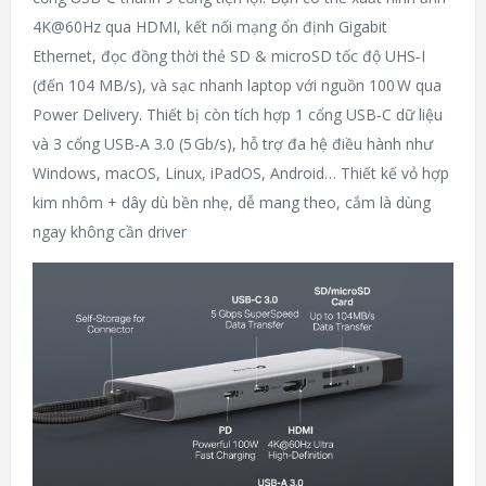
4K@60Hz qua HDMI, kết nối mạng ổn định Gigabit
Ethernet, đọc đồng thời thẻ SD & microSD tốc độ UHS‑I
(đến 104 MB/s), và sạc nhanh laptop với nguồn 100 W qua
Power Delivery. Thiết bị còn tích hợp 1 cổng USB‑C dữ liệu
và 3 cổng USB‑A 3.0 (5 Gb/s), hỗ trợ đa hệ điều hành như
Windows, macOS, Linux, iPadOS, Android… Thiết kế vỏ hợp
kim nhôm + dây dù bền nhẹ, dễ mang theo, cắm là dùng
ngay không cần driver