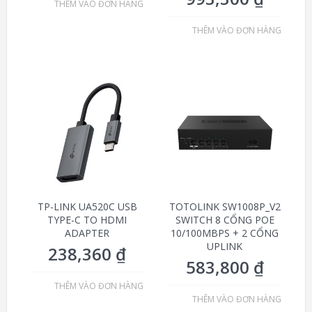
THÊM VÀO ĐƠN HÀNG
THÊM VÀO ĐƠN HÀNG
TP-LINK UA520C USB
TOTOLINK SW1008P_V2
TYPE-C TO HDMI
SWITCH 8 CỔNG POE
ADAPTER
10/100MBPS + 2 CỔNG
UPLINK
238,360
₫
583,800
₫
THÊM VÀO ĐƠN HÀNG
THÊM VÀO ĐƠN HÀNG