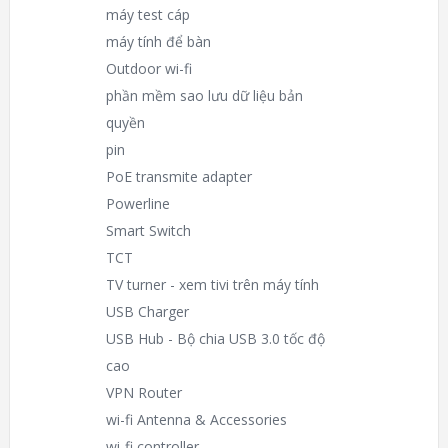
máy test cáp
máy tính để bàn
Outdoor wi-fi
phần mềm sao lưu dữ liệu bản
quyền
pin
PoE transmite adapter
Powerline
Smart Switch
TCT
TV turner - xem tivi trên máy tính
USB Charger
USB Hub - Bộ chia USB 3.0 tốc độ
cao
VPN Router
wi-fi Antenna & Accessories
wi-fi controller