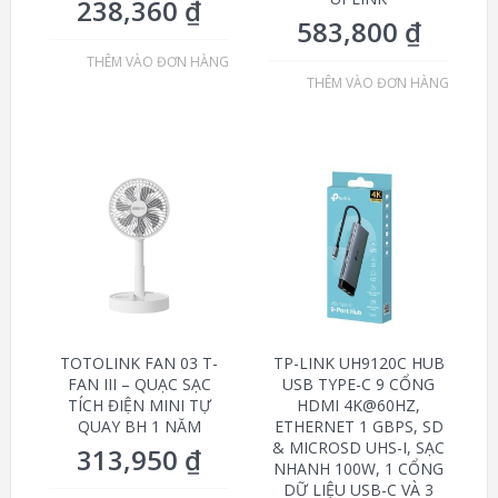
238,360
₫
583,800
₫
THÊM VÀO ĐƠN HÀNG
THÊM VÀO ĐƠN HÀNG
TOTOLINK FAN 03 T-
TP-LINK UH9120C HUB
FAN III – QUẠC SẠC
USB TYPE-C 9 CỔNG
TÍCH ĐIỆN MINI TỰ
HDMI 4K@60HZ,
QUAY BH 1 NĂM
ETHERNET 1 GBPS, SD
& MICROSD UHS-I, SẠC
313,950
₫
NHANH 100W, 1 CỔNG
DỮ LIỆU USB-C VÀ 3