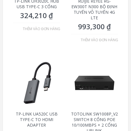
TP-LINK UH3020C HUB
RUIJIE REYEE RG-
USB TYPE-C 3 CỔNG
EW300T N300 BỘ ĐỊNH
TUYẾN VÔ TUYẾN 4G
324,210
₫
LTE
993,300
₫
THÊM VÀO ĐƠN HÀNG
THÊM VÀO ĐƠN HÀNG
TP-LINK UA520C USB
TOTOLINK SW1008P_V2
TYPE-C TO HDMI
SWITCH 8 CỔNG POE
ADAPTER
10/100MBPS + 2 CỔNG
UPLINK