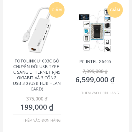
GIẢM
GIẢM
GIÁ!
GIÁ!
TOTOLINK U1003C BỘ
PC INTEL G6405
CHUYỂN ĐỔI USB TYPE-
7,999,000
₫
C SANG ETHERNET RJ45
6,599,000
₫
GIGABIT VÀ 3 CỔNG
USB 3.0 (USB HUB +LAN
CARD)
THÊM VÀO ĐƠN HÀNG
375,000
₫
199,000
₫
THÊM VÀO ĐƠN HÀNG