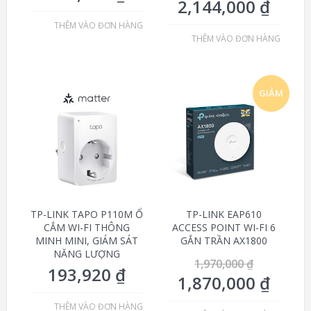
2,144,000
₫
THÊM VÀO ĐƠN HÀNG
THÊM VÀO ĐƠN HÀNG
GIẢM
GIÁ!
TP-LINK TAPO P110M Ổ
TP-LINK EAP610
CẮM WI-FI THÔNG
ACCESS POINT WI-FI 6
MINH MINI, GIÁM SÁT
GẮN TRẦN AX1800
NĂNG LƯỢNG
1,970,000
₫
193,920
₫
1,870,000
₫
THÊM VÀO ĐƠN HÀNG