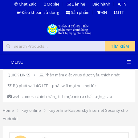
Chat Zalo
Moblie
Liên hệ
Bảo hành
TV
Điều khoản sử dụng
Sản phẩm
ĐH
TT
TÌM KIẾM
MENU
QUICK LINKS
Phần mềm diệt virus được yêu thích nhất
Bộ phát wifi 4G LTE – phát wifi mọi nơi mọi lúc
web camera chính hãng tích hợp micro chất lượng cao
Home
key online
keyonline-Kaspersky Internet Security cho
Android