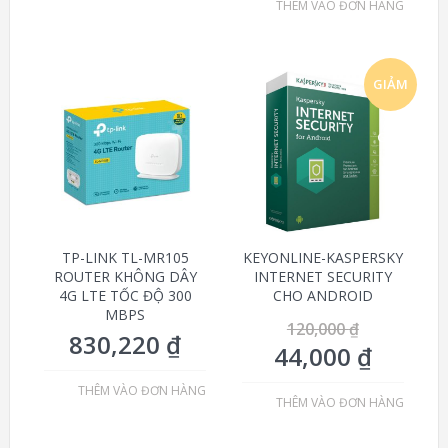
THÊM VÀO ĐƠN HÀNG
GIẢM
GIÁ!
TP-LINK TL-MR105
KEYONLINE-KASPERSKY
ROUTER KHÔNG DÂY
INTERNET SECURITY
4G LTE TỐC ĐỘ 300
CHO ANDROID
MBPS
120,000
₫
830,220
₫
44,000
₫
THÊM VÀO ĐƠN HÀNG
THÊM VÀO ĐƠN HÀNG