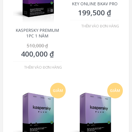
KEY ONLINE BKAV PRO
199,500
₫
THÊM VÀO ĐƠN HÀNG
KASPERSKY PREMIUM
1PC 1 NĂM
510,000
₫
400,000
₫
THÊM VÀO ĐƠN HÀNG
GIẢM
GIẢM
GIÁ!
GIÁ!