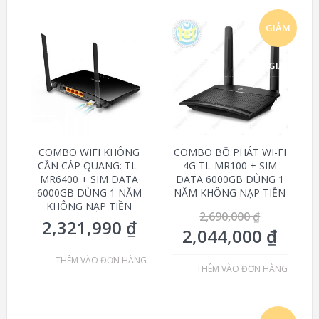
GIẢM
GIÁ!
COMBO WIFI KHÔNG
COMBO BỘ PHÁT WI-FI
CẦN CÁP QUANG: TL-
4G TL-MR100 + SIM
MR6400 + SIM DATA
DATA 6000GB DÙNG 1
6000GB DÙNG 1 NĂM
NĂM KHÔNG NẠP TIỀN
KHÔNG NẠP TIỀN
2,690,000
₫
2,321,990
₫
2,044,000
₫
THÊM VÀO ĐƠN HÀNG
THÊM VÀO ĐƠN HÀNG