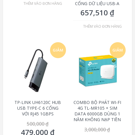
CỔNG DỮ LIỆU USB-A
THÊM VÀO ĐƠN HÀNG
657,510
₫
THÊM VÀO ĐƠN HÀNG
GIẢM
GIẢM
GIÁ!
GIÁ!
TP-LINK UH6120C HUB
COMBO BỘ PHÁT WI-FI
USB TYPE-C 6 CỔNG
4G TL-MR105 + SIM
VỚI RJ45 1GBPS
DATA 6000GB DÙNG 1
NĂM KHÔNG NẠP TIỀN
500,000
₫
3,000,000
₫
479,000
₫