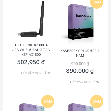
GIẢM
GIÁ!
TOTOLINK X6100UA
USB WI-FI 6 BĂNG TẦN
KASPERSKY PLUS 5PC 1
KÉP AX1800
NĂM
502,950
₫
900,000
₫
890,000
₫
THÊM VÀO ĐƠN HÀNG
THÊM VÀO ĐƠN HÀNG
GIẢM
GIẢM