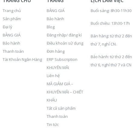
TRANG CHỦ
TRANG
LỊCH LÀM VIỆC
Trang chủ
BẢNG GIÁ
Buổi sáng: 8h30-11h30
Sản phẩm
Bảo hành
Buổi chiều: 13h30-17h
Đại lý
Blog
BẢNG GIÁ
Đăng nhập/ đăng kí
Bán hàng: từ thứ 2 đến
Bảo hành
Điều khoản sử dụng
thứ 7, nghỉ CN.
Thanh toán
Đơn hàng
Bảo hành: từ thứ 2 đến
Tài Khoản Ngân Hàng
ERP Subscription
thứ 6, nghỉ thứ 7 và CN
KHUYẾN MÃI
Liên hệ
MÃ GIẢM GIÁ –
KHUYẾN MÃI – CHIẾT
KHẤU
Tất cả sản phẩm
Thanh toán
Tin tức