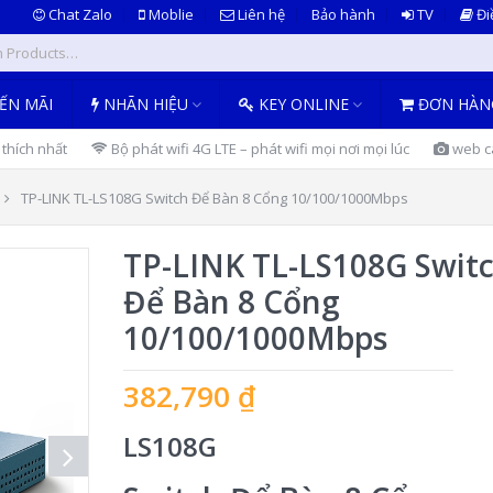
Chat Zalo
Moblie
Liên hệ
Bảo hành
TV
Đi
ẾN MÃI
NHÃN HIỆU
KEY ONLINE
ĐƠN HÀN
thích nhất
Bộ phát wifi 4G LTE – phát wifi mọi nơi mọi lúc
web ca
TP-LINK TL-LS108G Switch Để Bàn 8 Cổng 10/100/1000Mbps
TP-LINK TL-LS108G Swit
Để Bàn 8 Cổng
10/100/1000Mbps
382,790
₫
LS108G