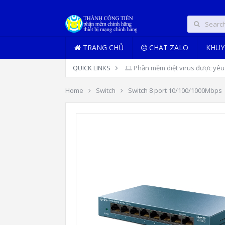
TRANG CHỦ
CHAT ZALO
KHUY
QUICK LINKS
Phần mềm diệt virus được yêu 
Home
Switch
Switch 8 port 10/100/1000Mbps