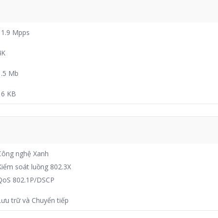
11.9 Mpps
4K
1.5 Mb
16 KB
Công nghệ Xanh
Kiểm soát luồng 802.3X
QoS 802.1P/DSCP
Lưu trữ và Chuyển tiếp