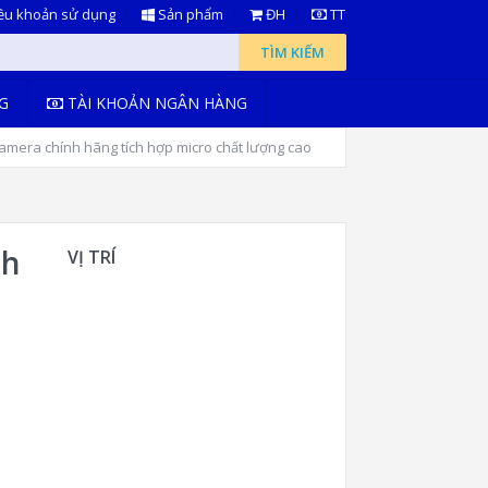
ều khoản sử dụng
Sản phẩm
ĐH
TT
TÌM KIẾM
G
TÀI KHOẢN NGÂN HÀNG
mera chính hãng tích hợp micro chất lượng cao
ch
VỊ TRÍ