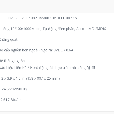
IEEE 802.3i/802.3u/ 802.3ab/802.3x, IEEE 802.1p
8 cổng 10/100/1000Mbps, Tự động đàm phán, Auto – MDI/MDIX
Không quạt
Bộ cấp nguồn bên ngoài (Ngõ ra: 9VDC / 0.6A)
Hệ thống nguồn
Báo hiệu Liên Kết/ Hoạt động tích hợp trên mỗi cổng RJ-45
6.2 x 3.9 x 1.0 in. (158 x 99.1x 25 mm)
3.7W(220V/50Hz)
12.617 Btu/hr