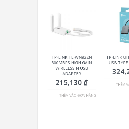
TP-LINK TL-WN822N
TP-LINK U
300MBPS HIGH GAIN
USB TYPE
WIRELESS N USB
324,
ADAPTER
215,130
₫
THÊM V
THÊM VÀO ĐƠN HÀNG