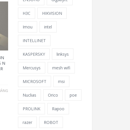
H3C
HIKVISION
Imou
intel
INTELLINET
KASPERSKY
linksys
3N
S N
Mercusys
mesh wifi
ER
MICROSOFT
msi
HÀNG
Nuclias
Orico
poe
PROLINK
Rapoo
razer
ROBOT