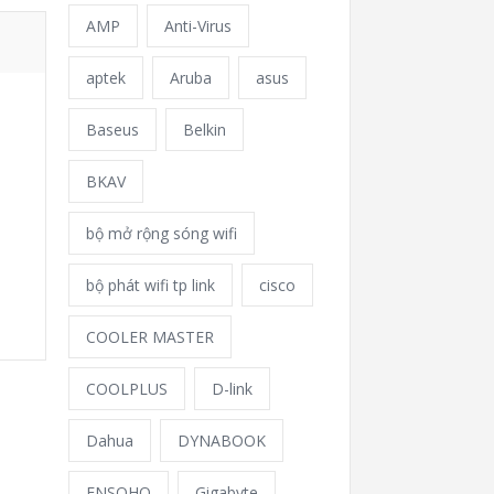
AMP
Anti-Virus
aptek
Aruba
asus
Baseus
Belkin
BKAV
bộ mở rộng sóng wifi
bộ phát wifi tp link
cisco
COOLER MASTER
COOLPLUS
D-link
Dahua
DYNABOOK
ENSOHO
Gigabyte