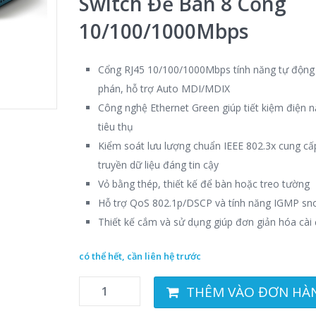
Switch Để Bàn 8 Cổng
10/100/1000Mbps
Cổng RJ45 10/100/1000Mbps tính năng tự độn
phán, hỗ trợ Auto MDI/MDIX
Công nghệ Ethernet Green giúp tiết kiệm điện 
tiêu thụ
Kiểm soát lưu lượng chuẩn IEEE 802.3x cung cấ
truyền dữ liệu đáng tin cậy
Vỏ bằng thép, thiết kế để bàn hoặc treo tường
Hỗ trợ QoS 802.1p/DSCP và tính năng IGMP sn
Thiết kế cắm và sử dụng giúp đơn giản hóa cài 
có thể hết, cần liên hệ trước
THÊM VÀO ĐƠN HÀ