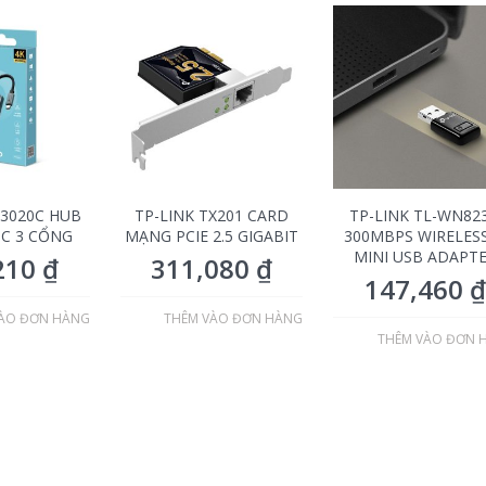
H3020C HUB
TP-LINK TX201 CARD
TP-LINK TL-WN82
-C 3 CỔNG
MẠNG PCIE 2.5 GIGABIT
300MBPS WIRELES
MINI USB ADAPT
210
₫
311,080
₫
147,460
₫
ÀO ĐƠN HÀNG
THÊM VÀO ĐƠN HÀNG
THÊM VÀO ĐƠN 