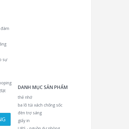
g đàm
năng
p sự
ooping
DANH MỤC SẢN PHẨM
đặt
thẻ nhớ
ba lô túi xách chống sốc
đèn trợ sáng
NG
giấy in
UPS - nguồn dự phòng