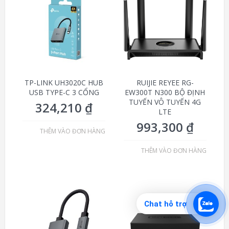
TP-LINK UH3020C HUB
RUIJIE REYEE RG-
USB TYPE-C 3 CỔNG
EW300T N300 BỘ ĐỊNH
TUYẾN VÔ TUYẾN 4G
324,210
₫
LTE
993,300
₫
THÊM VÀO ĐƠN HÀNG
THÊM VÀO ĐƠN HÀNG
Chat hỗ trợ