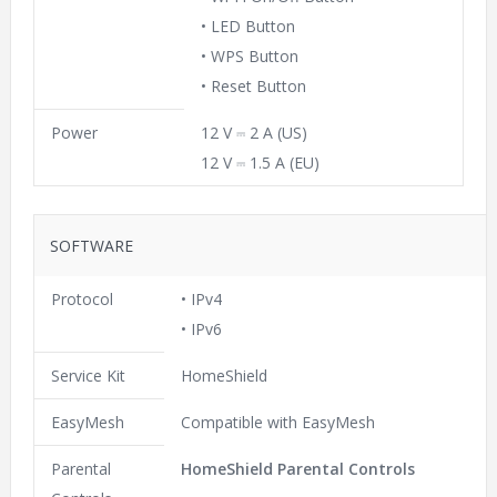
• LED Button
• WPS Button
• Reset Button
Power
12 V ⎓ 2 A (US)
12 V ⎓ 1.5 A (EU)
SOFTWARE
Protocol
• IPv4
• IPv6
Service Kit
HomeShield
EasyMesh
Compatible with EasyMesh
Parental
HomeShield Parental Controls