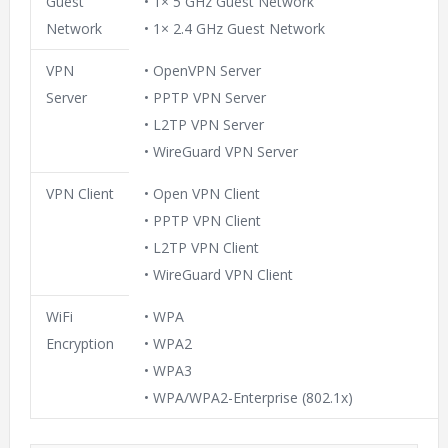
Guest
• 1× 5 GHz Guest Network
Network
• 1× 2.4 GHz Guest Network
VPN
• OpenVPN Server
Server
• PPTP VPN Server
• L2TP VPN Server
• WireGuard VPN Server
VPN Client
• Open VPN Client
• PPTP VPN Client
• L2TP VPN Client
• WireGuard VPN Client
WiFi
• WPA
Encryption
• WPA2
• WPA3
• WPA/WPA2-Enterprise (802.1x)