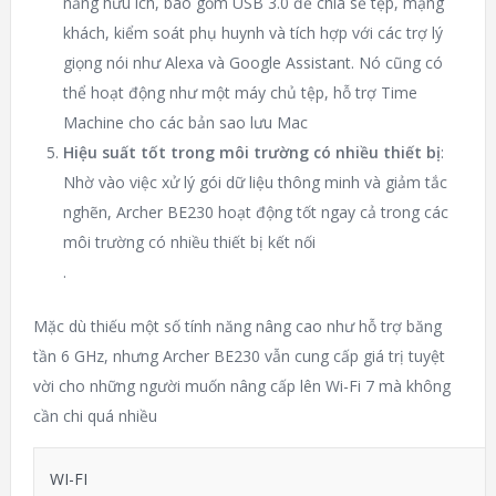
năng hữu ích, bao gồm USB 3.0 để chia sẻ tệp, mạng
khách, kiểm soát phụ huynh và tích hợp với các trợ lý
giọng nói như Alexa và Google Assistant. Nó cũng có
thể hoạt động như một máy chủ tệp, hỗ trợ Time
Machine cho các bản sao lưu Mac​
Hiệu suất tốt trong môi trường có nhiều thiết bị
:
Nhờ vào việc xử lý gói dữ liệu thông minh và giảm tắc
nghẽn, Archer BE230 hoạt động tốt ngay cả trong các
môi trường có nhiều thiết bị kết nối​
.
Mặc dù thiếu một số tính năng nâng cao như hỗ trợ băng
tần 6 GHz, nhưng Archer BE230 vẫn cung cấp giá trị tuyệt
vời cho những người muốn nâng cấp lên Wi-Fi 7 mà không
cần chi quá nhiều​
WI-FI