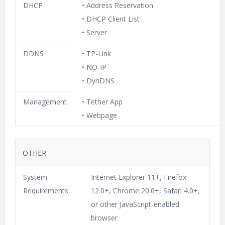
DHCP
• Address Reservation
• DHCP Client List
• Server
DDNS
• TP-Link
• NO-IP
• DynDNS
Management
• Tether App
• Webpage
OTHER
System
Internet Explorer 11+, Firefox
Requirements
12.0+, Chrome 20.0+, Safari 4.0+,
or other JavaScript-enabled
browser