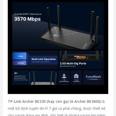
TP-Link Archer BE230 (hay còn gọi là Archer BE3600)
là
một bộ định tuyến Wi-Fi 7 giá cả phải chăng, được thiết kế
cho người dùng gia đình, đặc biệt là những người tìm kiếm