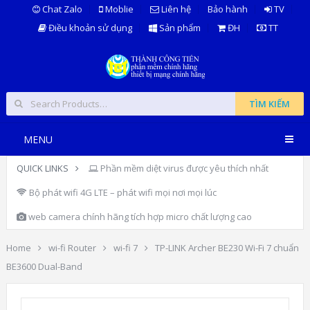
Chat Zalo
Moblie
Liên hệ
Bảo hành
TV
Điều khoản sử dụng
Sản phẩm
ĐH
TT
TÌM KIẾM
MENU
QUICK LINKS
Phần mềm diệt virus được yêu thích nhất
Bộ phát wifi 4G LTE – phát wifi mọi nơi mọi lúc
web camera chính hãng tích hợp micro chất lượng cao
Home
wi-fi Router
wi-fi 7
TP-LINK Archer BE230 Wi-Fi 7 chuẩn
BE3600 Dual-Band