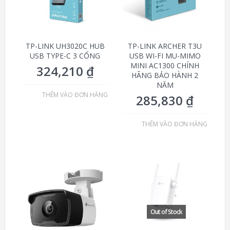
TP-LINK UH3020C HUB
TP-LINK ARCHER T3U
USB TYPE-C 3 CỔNG
USB WI-FI MU-MIMO
MINI AC1300 CHÍNH
324,210
₫
HÃNG BẢO HÀNH 2
NĂM
THÊM VÀO ĐƠN HÀNG
285,830
₫
THÊM VÀO ĐƠN HÀNG