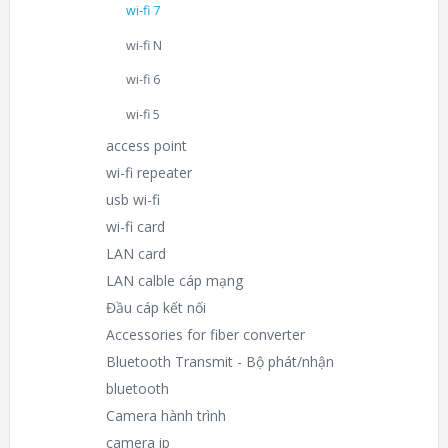
wi-fi 7
wi-fi N
wi-fi 6
wi-fi 5
access point
wi-fi repeater
usb wi-fi
wi-fi card
LAN card
LAN calble cáp mạng
Đầu cáp kết nối
Accessories for fiber converter
Bluetooth Transmit - Bộ phát/nhận
bluetooth
Camera hành trình
camera ip