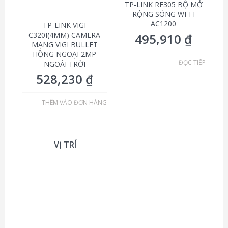
TP-LINK RE305 BỘ MỞ
RỘNG SÓNG WI-FI
AC1200
TP-LINK VIGI
C320I(4MM) CAMERA
495,910
₫
MẠNG VIGI BULLET
HỒNG NGOẠI 2MP
ĐỌC TIẾP
NGOÀI TRỜI
528,230
₫
THÊM VÀO ĐƠN HÀNG
VỊ TRÍ