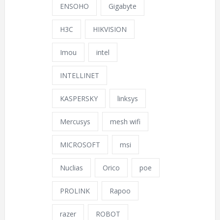
ENSOHO
Gigabyte
H3C
HIKVISION
Imou
intel
INTELLINET
KASPERSKY
linksys
Mercusys
mesh wifi
MICROSOFT
msi
Nuclias
Orico
poe
PROLINK
Rapoo
razer
ROBOT