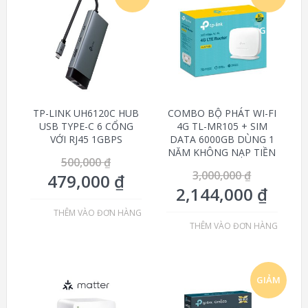
GIÁ!
GIÁ!
TP-LINK UH6120C HUB
COMBO BỘ PHÁT WI-FI
USB TYPE-C 6 CỔNG
4G TL-MR105 + SIM
VỚI RJ45 1GBPS
DATA 6000GB DÙNG 1
NĂM KHÔNG NẠP TIỀN
500,000
₫
3,000,000
₫
479,000
₫
2,144,000
₫
THÊM VÀO ĐƠN HÀNG
THÊM VÀO ĐƠN HÀNG
GIẢM