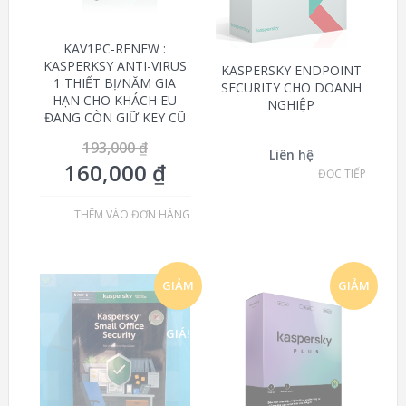
KAV1PC-RENEW :
KASPERKSY ANTI-VIRUS
KASPERSKY ENDPOINT
1 THIẾT BỊ/NĂM GIA
SECURITY CHO DOANH
HẠN CHO KHÁCH EU
NGHIỆP
ĐANG CÒN GIỮ KEY CŨ
193,000
₫
Liên hệ
160,000
₫
ĐỌC TIẾP
THÊM VÀO ĐƠN HÀNG
GIẢM
GIẢM
GIÁ!
GIÁ!