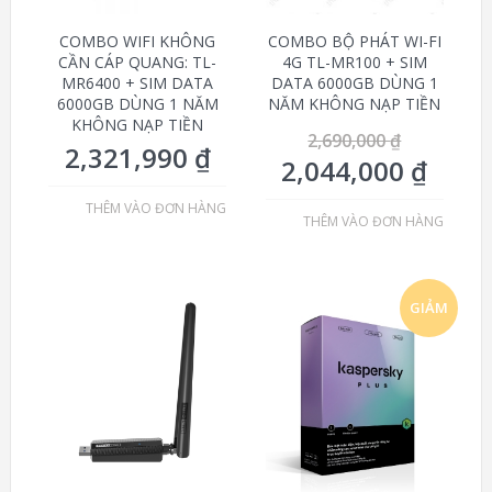
COMBO WIFI KHÔNG
COMBO BỘ PHÁT WI-FI
CẦN CÁP QUANG: TL-
4G TL-MR100 + SIM
MR6400 + SIM DATA
DATA 6000GB DÙNG 1
6000GB DÙNG 1 NĂM
NĂM KHÔNG NẠP TIỀN
KHÔNG NẠP TIỀN
2,690,000
₫
2,321,990
₫
2,044,000
₫
THÊM VÀO ĐƠN HÀNG
THÊM VÀO ĐƠN HÀNG
GIẢM
GIÁ!