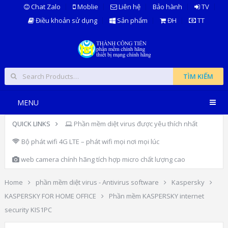
Chat Zalo
Moblie
Liên hệ
Bảo hành
TV
Điều khoản sử dụng
Sản phẩm
ĐH
TT
TÌM KIẾM
MENU
QUICK LINKS
Phần mềm diệt virus được yêu thích nhất
Bộ phát wifi 4G LTE – phát wifi mọi nơi mọi lúc
web camera chính hãng tích hợp micro chất lượng cao
Home
phần mềm diệt virus - Antivirus software
Kaspersky
KASPERSKY FOR HOME OFFICE
Phần mềm KASPERSKY internet
security KIS1PC