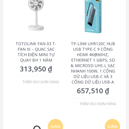
TOTOLINK FAN 03 T-
TP-LINK UH9120C HUB
FAN III – QUẠC SẠC
USB TYPE-C 9 CỔNG
TÍCH ĐIỆN MINI TỰ
HDMI 4K@60HZ,
QUAY BH 1 NĂM
ETHERNET 1 GBPS, SD
& MICROSD UHS-I, SẠC
313,950
₫
NHANH 100W, 1 CỔNG
DỮ LIỆU USB-C VÀ 3
CỔNG DỮ LIỆU USB-A
THÊM VÀO ĐƠN HÀNG
657,510
₫
THÊM VÀO ĐƠN HÀNG
GIẢM
GIẢM