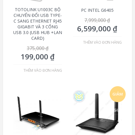
TOTOLINK U1003C BỘ
PC INTEL G6405
CHUYỂN ĐỔI USB TYPE-
7,999,000
₫
C SANG ETHERNET RJ45
6,599,000
₫
GIGABIT VÀ 3 CỔNG
USB 3.0 (USB HUB +LAN
CARD)
THÊM VÀO ĐƠN HÀNG
375,000
₫
199,000
₫
THÊM VÀO ĐƠN HÀNG
GIẢM
GIÁ!