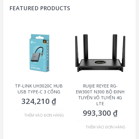
FEATURED PRODUCTS
TP-LINK UH3020C HUB
RUIJIE REYEE RG-
USB TYPE-C 3 CỔNG
EW300T N300 BỘ ĐỊNH
TUYẾN VÔ TUYẾN 4G
324,210
₫
LTE
993,300
₫
THÊM VÀO ĐƠN HÀNG
THÊM VÀO ĐƠN HÀNG