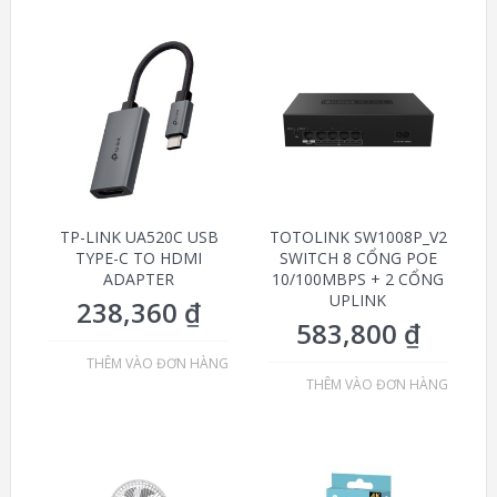
TP-LINK UA520C USB
TOTOLINK SW1008P_V2
TYPE-C TO HDMI
SWITCH 8 CỔNG POE
ADAPTER
10/100MBPS + 2 CỔNG
UPLINK
238,360
₫
583,800
₫
THÊM VÀO ĐƠN HÀNG
THÊM VÀO ĐƠN HÀNG