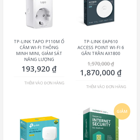
GIÁ!
TP-LINK TAPO P110M Ổ
TP-LINK EAP610
CẮM WI-FI THÔNG
ACCESS POINT WI-FI 6
MINH MINI, GIÁM SÁT
GẮN TRẦN AX1800
NĂNG LƯỢNG
1,970,000
₫
193,920
₫
1,870,000
₫
THÊM VÀO ĐƠN HÀNG
THÊM VÀO ĐƠN HÀNG
GIẢM
GIÁ!