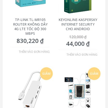
TP-LINK TL-MR105
KEYONLINE-KASPERSKY
ROUTER KHÔNG DÂY
INTERNET SECURITY
4G LTE TỐC ĐỘ 300
CHO ANDROID
MBPS
120,000
₫
830,220
₫
44,000
₫
THÊM VÀO ĐƠN HÀNG
THÊM VÀO ĐƠN HÀNG
GIẢM
GIẢM
GIÁ!
GIÁ!