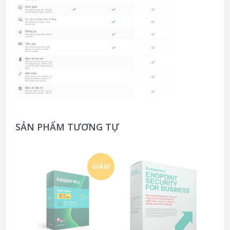
SẢN PHẨM TƯƠNG TỰ
GIẢM
GIÁ!