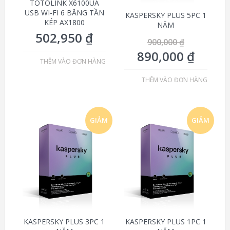
TOTOLINK X6100UA
USB WI-FI 6 BĂNG TẦN
KASPERSKY PLUS 5PC 1
KÉP AX1800
NĂM
502,950
₫
900,000
₫
890,000
₫
THÊM VÀO ĐƠN HÀNG
THÊM VÀO ĐƠN HÀNG
GIẢM
GIẢM
GIÁ!
GIÁ!
KASPERSKY PLUS 3PC 1
KASPERSKY PLUS 1PC 1