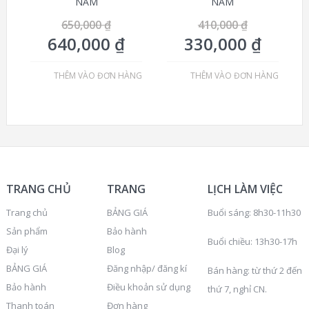
NĂM
NĂM
650,000
₫
410,000
₫
640,000
₫
330,000
₫
THÊM VÀO ĐƠN HÀNG
THÊM VÀO ĐƠN HÀNG
TRANG CHỦ
TRANG
LỊCH LÀM VIỆC
Trang chủ
BẢNG GIÁ
Buổi sáng: 8h30-11h30
Sản phẩm
Bảo hành
Buổi chiều: 13h30-17h
Đại lý
Blog
BẢNG GIÁ
Đăng nhập/ đăng kí
Bán hàng: từ thứ 2 đến
Bảo hành
Điều khoản sử dụng
thứ 7, nghỉ CN.
Thanh toán
Đơn hàng